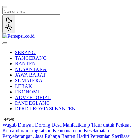
Lewati
ke
konten
Persepsi.co.id
Media Tanggap Dan Akurat
SERANG
TANGERANG
BANTEN
NUSANTARA
JAWA BARAT
SUMATERA
LEBAK
EKONOMI
ADVERTORIAL
PANDEGLANG
DPRD PROVINSI BANTEN
News
Wagub Dimyati Dorong Desa Manfaatkan p Tidur untuk Perkuat
Kemandirian
Tingkatkan Keamanan dan Keselamatan
Penyeberangan, Jasa Raharja Banten Hadiri Peresmian Sterilisasi