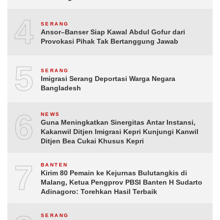
4
SERANG
Ansor–Banser Siap Kawal Abdul Gofur dari
Provokasi Pihak Tak Bertanggung Jawab
5
SERANG
Imigrasi Serang Deportasi Warga Negara
Bangladesh
6
NEWS
Guna Meningkatkan Sinergitas Antar Instansi,
Kakanwil Ditjen Imigrasi Kepri Kunjungi Kanwil
Ditjen Bea Cukai Khusus Kepri
7
BANTEN
Kirim 80 Pemain ke Kejurnas Bulutangkis di
Malang, Ketua Pengprov PBSI Banten H Sudarto
Adinagoro: Torehkan Hasil Terbaik
SERANG