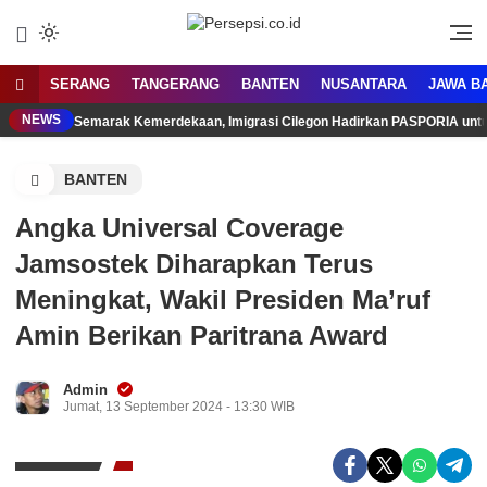
Lewati
ke
Media Tanggap Dan Akurat
Persepsi.co.id
konten
SERANG
TANGERANG
BANTEN
NUSANTARA
JAWA B
NEWS
Semarak Kemerdekaan, Imigrasi Cilegon Hadirkan PASPORIA unt
BANTEN
Angka Universal Coverage
Jamsostek Diharapkan Terus
Meningkat, Wakil Presiden Ma’ruf
Amin Berikan Paritrana Award
Admin
Jumat, 13 September 2024 - 13:30 WIB