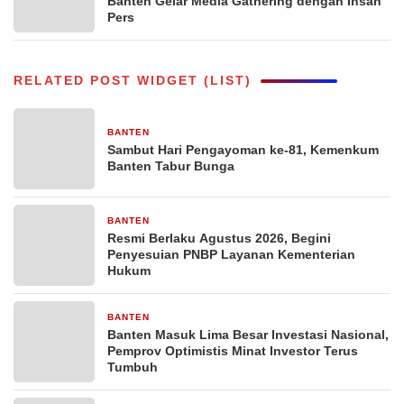
Banten Gelar Media Gathering dengan Insan
Pers
RELATED POST WIDGET (LIST)
BANTEN
4 hari yang lalu
Sambut Hari Pengayoman ke-81, Kemenkum
Banten Tabur Bunga
BANTEN
5 hari yang lalu
Resmi Berlaku Agustus 2026, Begini
Penyesuian PNBP Layanan Kementerian
Hukum
BANTEN
6 hari yang lalu
Banten Masuk Lima Besar Investasi Nasional,
Pemprov Optimistis Minat Investor Terus
Tumbuh