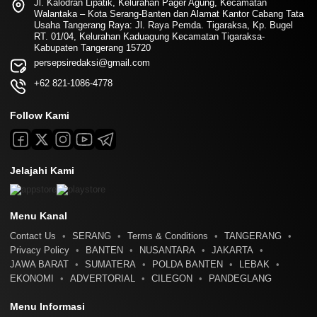
Jl. Kalodran Lipatik, Kelurahan Pager Agung, Kecamatan
Walantaka – Kota Serang-Banten dan Alamat Kantor Cabang Tata
Usaha Tangerang Raya: Jl. Raya Pemda. Tigaraksa, Kp. Bugel
RT. 01/04, Kelurahan Kaduagung Kecamatan Tigaraksa-
Kabupaten Tangerang 15720
persepsiredaksi@gmail.com
+62 821-1086-4778
Follow Kami
Jelajahi Kami
Menu Kanal
Contact Us
SERANG
Terms & Conditions
TANGERANG
Privacy Policy
BANTEN
NUSANTARA
JAKARTA
JAWA BARAT
SUMATERA
POLDA BANTEN
LEBAK
EKONOMI
ADVERTORIAL
CILEGON
PANDEGLANG
Menu Informasi