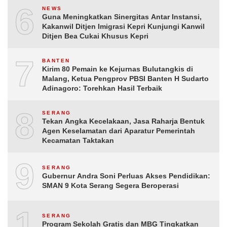
6
NEWS
Guna Meningkatkan Sinergitas Antar Instansi,
Kakanwil Ditjen Imigrasi Kepri Kunjungi Kanwil
Ditjen Bea Cukai Khusus Kepri
7
BANTEN
Kirim 80 Pemain ke Kejurnas Bulutangkis di
Malang, Ketua Pengprov PBSI Banten H Sudarto
Adinagoro: Torehkan Hasil Terbaik
8
SERANG
Tekan Angka Kecelakaan, Jasa Raharja Bentuk
Agen Keselamatan dari Aparatur Pemerintah
Kecamatan Taktakan
9
SERANG
Gubernur Andra Soni Perluas Akses Pendidikan:
SMAN 9 Kota Serang Segera Beroperasi
10
SERANG
Program Sekolah Gratis dan MBG Tingkatkan