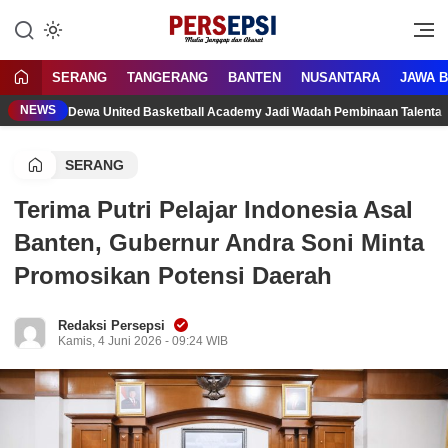
Lewati
ke
Media Tanggap Dan Akurat
Persepsi.co.id
konten
SERANG
TANGERANG
BANTEN
NUSANTARA
JAWA 
NEWS
Dewa United Basketball Academy Jadi Wadah Pembinaan Talenta
SERANG
Terima Putri Pelajar Indonesia Asal
Banten, Gubernur Andra Soni Minta
Promosikan Potensi Daerah
Redaksi Persepsi
Kamis, 4 Juni 2026 - 09:24 WIB