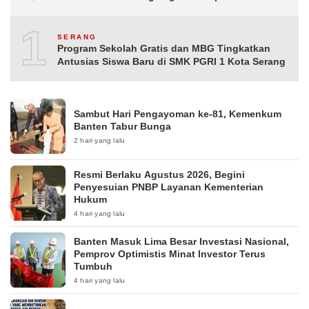
10
SERANG
Program Sekolah Gratis dan MBG Tingkatkan
Antusias Siswa Baru di SMK PGRI 1 Kota Serang
Sambut Hari Pengayoman ke-81, Kemenkum
Banten Tabur Bunga
2 hari yang lalu
Resmi Berlaku Agustus 2026, Begini
Penyesuian PNBP Layanan Kementerian
Hukum
4 hari yang lalu
Banten Masuk Lima Besar Investasi Nasional,
Pemprov Optimistis Minat Investor Terus
Tumbuh
4 hari yang lalu