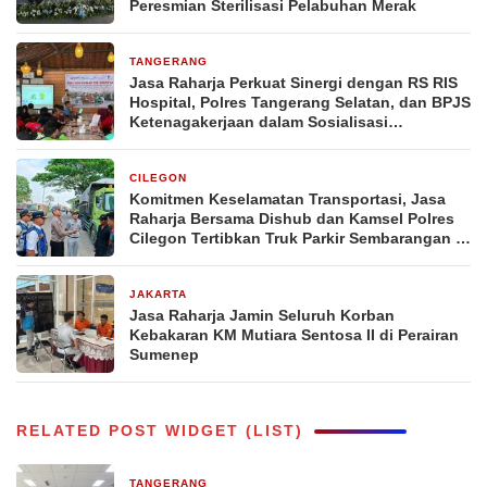
Peresmian Sterilisasi Pelabuhan Merak
TANGERANG
2 hari yang lalu
Jasa Raharja Perkuat Sinergi dengan RS RIS
Hospital, Polres Tangerang Selatan, dan BPJS
Ketenagakerjaan dalam Sosialisasi
Keterjaminan Korban Kecelakaan Lalu Lintas
CILEGON
2 hari yang lalu
Komitmen Keselamatan Transportasi, Jasa
Raharja Bersama Dishub dan Kamsel Polres
Cilegon Tertibkan Truk Parkir Sembarangan di
Jalan Lingkar Selatan
JAKARTA
5 hari yang lalu
Jasa Raharja Jamin Seluruh Korban
Kebakaran KM Mutiara Sentosa II di Perairan
Sumenep
RELATED POST WIDGET (LIST)
TANGERANG
2 hari yang lalu