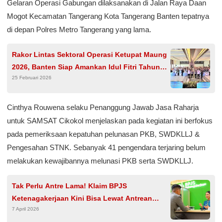
Gelaran Operasi Gabungan dilaksanakan di Jalan Raya Daan
Mogot Kecamatan Tangerang Kota Tangerang Banten tepatnya
di depan Polres Metro Tangerang yang lama.
Rakor Lintas Sektoral Operasi Ketupat Maung
2026, Banten Siap Amankan Idul Fitri Tahun
25 Februari 2026
2026
Cinthya Rouwena selaku Penanggung Jawab Jasa Raharja
untuk SAMSAT Cikokol menjelaskan pada kegiatan ini berfokus
pada pemeriksaan kepatuhan pelunasan PKB, SWDKLLJ &
Pengesahan STNK. Sebanyak 41 pengendara terjaring belum
melakukan kewajibannya melunasi PKB serta SWDKLLJ.
Tak Perlu Antre Lama! Klaim BPJS
Ketenagakerjaan Kini Bisa Lewat Antrean
7 April 2026
Online