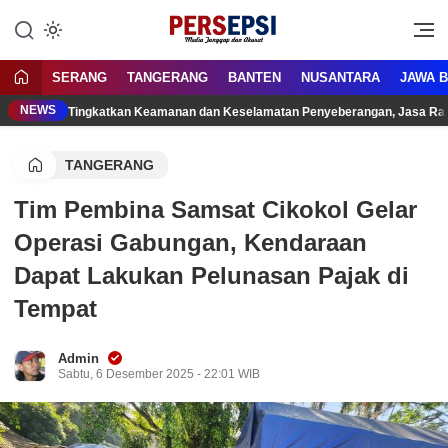
Lewati
ke
Media Tanggap Dan Akurat
Persepsi.co.id
konten
SERANG
TANGERANG
BANTEN
NUSANTARA
JAWA 
NEWS
Tingkatkan Keamanan dan Keselamatan Penyeberangan, Jasa Raha
TANGERANG
Tim Pembina Samsat Cikokol Gelar
Operasi Gabungan, Kendaraan
Dapat Lakukan Pelunasan Pajak di
Tempat
Admin
Sabtu, 6 Desember 2025 - 22:01 WIB