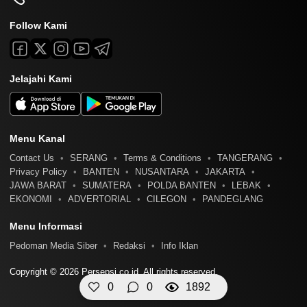
Follow Kami
Jelajahi Kami
Menu Kanal
Contact Us
SERANG
Terms & Conditions
TANGERANG
Privacy Policy
BANTEN
NUSANTARA
JAKARTA
JAWA BARAT
SUMATERA
POLDA BANTEN
LEBAK
EKONOMI
ADVERTORIAL
CILEGON
PANDEGLANG
Menu Informasi
Pedoman Media Siber
Redaksi
Info Iklan
Copyright © 2026 Persepsi.co.id. All rights reserved.
0
0
1892