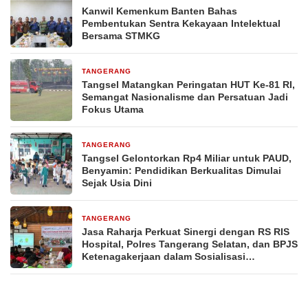
Kanwil Kemenkum Banten Bahas
Pembentukan Sentra Kekayaan Intelektual
Bersama STMKG
TANGERANG
2 hari yang lalu
Tangsel Matangkan Peringatan HUT Ke-81 RI,
Semangat Nasionalisme dan Persatuan Jadi
Fokus Utama
TANGERANG
2 hari yang lalu
Tangsel Gelontorkan Rp4 Miliar untuk PAUD,
Benyamin: Pendidikan Berkualitas Dimulai
Sejak Usia Dini
TANGERANG
2 hari yang lalu
Jasa Raharja Perkuat Sinergi dengan RS RIS
Hospital, Polres Tangerang Selatan, dan BPJS
Ketenagakerjaan dalam Sosialisasi
Keterjaminan Korban Kecelakaan Lalu Lintas