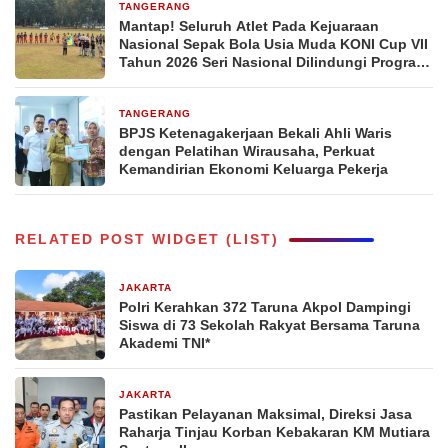
TANGERANG
1 bulan yang lalu
Mantap! Seluruh Atlet Pada Kejuaraan
Nasional Sepak Bola Usia Muda KONI Cup VII
Tahun 2026 Seri Nasional Dilindungi Program
BPJS Ketenagakerjaan
TANGERANG
1 bulan yang lalu
BPJS Ketenagakerjaan Bekali Ahli Waris
dengan Pelatihan Wirausaha, Perkuat
Kemandirian Ekonomi Keluarga Pekerja
RELATED POST WIDGET (LIST)
JAKARTA
2 hari yang lalu
Polri Kerahkan 372 Taruna Akpol Dampingi
Siswa di 73 Sekolah Rakyat Bersama Taruna
Akademi TNI*
JAKARTA
4 hari yang lalu
Pastikan Pelayanan Maksimal, Direksi Jasa
Raharja Tinjau Korban Kebakaran KM Mutiara