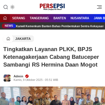
Lewati
ke
Media Tanggap Dan Akurat
Persepsi.co.id
konten
SERANG
TANGERANG
BANTEN
NUSANTARA
JAWA 
NEWS
Kanwil Kemenkum Banten Bahas Pembentukan Sentra Kekayaan 
JAKARTA
Tingkatkan Layanan PLKK, BPJS
Ketenagakerjaan Cabang Batuceper
Sambangi RS Hermina Daan Mogot
Admin
Kamis, 9 Oktober 2025 - 05:51 WIB