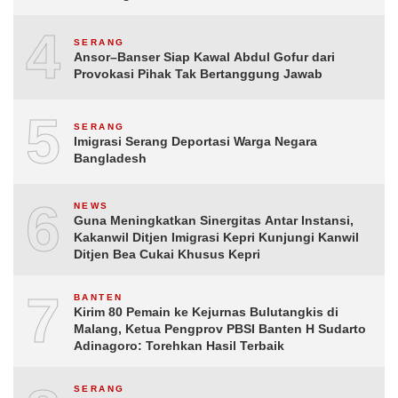
4
SERANG
Ansor–Banser Siap Kawal Abdul Gofur dari
Provokasi Pihak Tak Bertanggung Jawab
5
SERANG
Imigrasi Serang Deportasi Warga Negara
Bangladesh
6
NEWS
Guna Meningkatkan Sinergitas Antar Instansi,
Kakanwil Ditjen Imigrasi Kepri Kunjungi Kanwil
Ditjen Bea Cukai Khusus Kepri
7
BANTEN
Kirim 80 Pemain ke Kejurnas Bulutangkis di
Malang, Ketua Pengprov PBSI Banten H Sudarto
Adinagoro: Torehkan Hasil Terbaik
SERANG