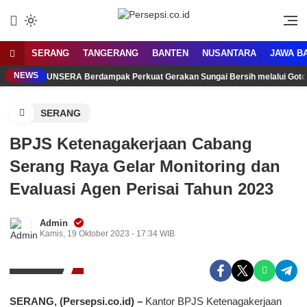
Lewati
ke
Media Tanggap Dan Akurat
Persepsi.co.id
konten
SERANG
TANGERANG
BANTEN
NUSANTARA
JAWA B
NEWS
UNSERA Berdampak Perkuat Gerakan Sungai Bersih melalui Got
SERANG
BPJS Ketenagakerjaan Cabang
Serang Raya Gelar Monitoring dan
Evaluasi Agen Perisai Tahun 2023
Admin
Kamis, 19 Oktober 2023 - 17:34 WIB
SERANG, (Persepsi.co.id) –
Kantor BPJS Ketenagakerjaan