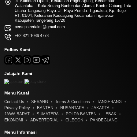
Jl. Kalodran Lipatik, Kelurahan Pager Agung, Kecamatan
Walantaka – Kota Serang-Banten dan Alamat Kantor Cabang Tata
Usaha Tangerang Raya: Jl. Raya Pemda. Tigaraksa, Kp. Bugel
RT. 01/04, Kelurahan Kaduagung Kecamatan Tigaraksa-
Kabupaten Tangerang 15720
persepsiredaksi@gmail.com
+62 821-1086-4778
Follow Kami
Jelajahi Kami
Menu Kanal
Contact Us
SERANG
Terms & Conditions
TANGERANG
Privacy Policy
BANTEN
NUSANTARA
JAKARTA
JAWA BARAT
SUMATERA
POLDA BANTEN
LEBAK
EKONOMI
ADVERTORIAL
CILEGON
PANDEGLANG
Menu Informasi