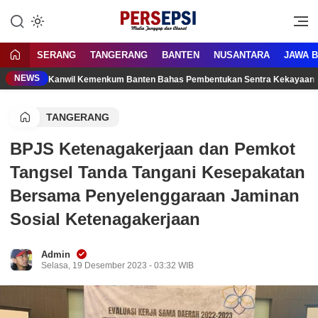
Lewati
ke
Media Tanggap Dan Akurat
Persepsi.co.id
konten
SERANG
TANGERANG
BANTEN
NUSANTARA
JAWA 
NEWS
Kanwil Kemenkum Banten Bahas Pembentukan Sentra Kekayaan 
TANGERANG
BPJS Ketenagakerjaan dan Pemkot
Tangsel Tanda Tangani Kesepakatan
Bersama Penyelenggaraan Jaminan
Sosial Ketenagakerjaan
Admin
Selasa, 19 Desember 2023 - 03:32 WIB