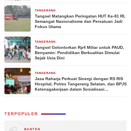
TANGERANG
5 jam yang lalu
Tangsel Matangkan Peringatan HUT Ke-81 RI,
Semangat Nasionalisme dan Persatuan Jadi
Fokus Utama
TANGERANG
5 jam yang lalu
Tangsel Gelontorkan Rp4 Miliar untuk PAUD,
Benyamin: Pendidikan Berkualitas Dimulai
Sejak Usia Dini
TANGERANG
18 jam yang lalu
Jasa Raharja Perkuat Sinergi dengan RS RIS
Hospital, Polres Tangerang Selatan, dan BPJS
Ketenagakerjaan dalam Sosialisasi
Keterjaminan Korban Kecelakaan Lalu Lintas
TERPOPULER
BANTEN