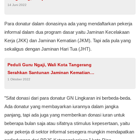
14 Juni 2022
Pembuatan E-KTP di Sekolah
Para donatur dalam donasinya ada yang mendaftarkan pekerja
informal dalam dua program dasar yaitu Jaminan Kecelakaan
Kerja (JKK) dan Jaminan Kematian (JKM). Tapi ada pula yang
sekaligus dengan Jaminan Hari Tua (JHT).
Peduli Guru Ngaji, Wali Kota Tangerang
Serahkan Santunan Jaminan Kematian
1 Oktober 2022
Sebesar Rp 42 Juta dari BPJAMSOSTEK
”Sifat donasi dari para donatur GN Lingkaran ini berbeda-beda.
Ada donatur yang membayarkan iurannya dalam jangka
panjang, tapi ada juga yang memberikan donasi iuran untuk
beberapa bulan saja atau sifatnya stimulus kepesertaan, yaitu
agar pekerja di sektor informal sesegera mungkin mendapatkan