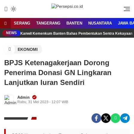
Lewati
ke
Media Tanggap Dan Akurat
Persepsi.co.id
konten
SERANG
TANGERANG
BANTEN
NUSANTARA
JAWA B
NEWS
Kanwil Kemenkum Banten Bahas Pembentukan Sentra Kekayaan 
EKONOMI
BPJS Ketenagakerjaan Dorong
Penerima Donasi GN Lingkaran
Lanjutkan Iuran Sendiri
Admin
Rabu, 31 Mei 2023 - 12:07 WIB