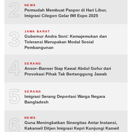
2
NEWS
Permudah Membuat Paspor di Hari Libur,
Imigrasi Cilegon Gelar IMI Expo 2025
3
JAWA BARAT
Gubernur Andra Soni: Kemajemukan dan
Toleransi Merupakan Modal Sosial
Pembangunan
4
SERANG
Ansor–Banser Siap Kawal Abdul Gofur dari
Provokasi Pihak Tak Bertanggung Jawab
5
SERANG
Imigrasi Serang Deportasi Warga Negara
Bangladesh
6
NEWS
Guna Meningkatkan Sinergitas Antar Instansi,
Kakanwil Ditjen Imigrasi Kepri Kunjungi Kanwil