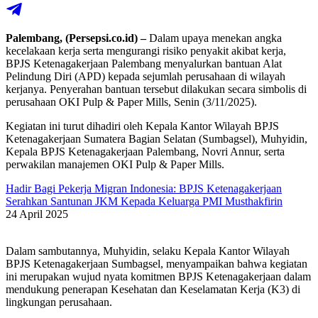
Palembang, (Persepsi.co.id) –
Dalam upaya menekan angka
kecelakaan kerja serta mengurangi risiko penyakit akibat kerja,
BPJS Ketenagakerjaan Palembang menyalurkan bantuan Alat
Pelindung Diri (APD) kepada sejumlah perusahaan di wilayah
kerjanya. Penyerahan bantuan tersebut dilakukan secara simbolis di
perusahaan OKI Pulp & Paper Mills, Senin (3/11/2025).
Kegiatan ini turut dihadiri oleh Kepala Kantor Wilayah BPJS
Ketenagakerjaan Sumatera Bagian Selatan (Sumbagsel), Muhyidin,
Kepala BPJS Ketenagakerjaan Palembang, Novri Annur, serta
perwakilan manajemen OKI Pulp & Paper Mills.
Hadir Bagi Pekerja Migran Indonesia: BPJS Ketenagakerjaan
Serahkan Santunan JKM Kepada Keluarga PMI Musthakfirin
24 April 2025
Dalam sambutannya, Muhyidin, selaku Kepala Kantor Wilayah
BPJS Ketenagakerjaan Sumbagsel, menyampaikan bahwa kegiatan
ini merupakan wujud nyata komitmen BPJS Ketenagakerjaan dalam
mendukung penerapan Kesehatan dan Keselamatan Kerja (K3) di
lingkungan perusahaan.