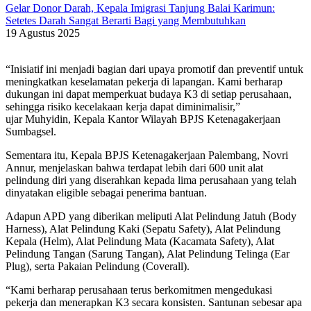
Gelar Donor Darah, Kepala Imigrasi Tanjung Balai Karimun:
Setetes Darah Sangat Berarti Bagi yang Membutuhkan
19 Agustus 2025
“Inisiatif ini menjadi bagian dari upaya promotif dan preventif untuk
meningkatkan keselamatan pekerja di lapangan. Kami berharap
dukungan ini dapat memperkuat budaya K3 di setiap perusahaan,
sehingga risiko kecelakaan kerja dapat diminimalisir,”
ujar Muhyidin, Kepala Kantor Wilayah BPJS Ketenagakerjaan
Sumbagsel.
Sementara itu, Kepala BPJS Ketenagakerjaan Palembang, Novri
Annur, menjelaskan bahwa terdapat lebih dari 600 unit alat
pelindung diri yang diserahkan kepada lima perusahaan yang telah
dinyatakan eligible sebagai penerima bantuan.
Adapun APD yang diberikan meliputi Alat Pelindung Jatuh (Body
Harness), Alat Pelindung Kaki (Sepatu Safety), Alat Pelindung
Kepala (Helm), Alat Pelindung Mata (Kacamata Safety), Alat
Pelindung Tangan (Sarung Tangan), Alat Pelindung Telinga (Ear
Plug), serta Pakaian Pelindung (Coverall).
“Kami berharap perusahaan terus berkomitmen mengedukasi
pekerja dan menerapkan K3 secara konsisten. Santunan sebesar apa