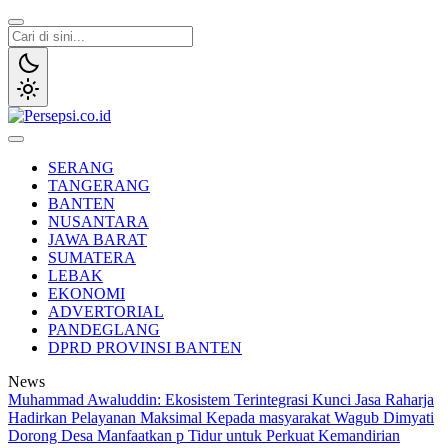
Lewati
ke
konten
Persepsi.co.id
Media Tanggap Dan Akurat
SERANG
TANGERANG
BANTEN
NUSANTARA
JAWA BARAT
SUMATERA
LEBAK
EKONOMI
ADVERTORIAL
PANDEGLANG
DPRD PROVINSI BANTEN
News
Muhammad Awaluddin: Ekosistem Terintegrasi Kunci Jasa Raharja
Hadirkan Pelayanan Maksimal Kepada masyarakat
Wagub Dimyati
Dorong Desa Manfaatkan p Tidur untuk Perkuat Kemandirian