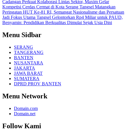
Cadangan
Perkuat Kolaborasi Lintas Sektor, Maxim Gelar
Kompetisi Cerdas Cermat di Kota Serang
Tangsel Matangkan
Peringatan HUT Ke-81 RI, Semangat Nasionalisme dan Persatuan
Jadi Fokus Utama
Tangsel Gelontorkan Rp4 Miliar untuk PAUD,
Benyamin: Pendidikan Berkualitas Dimulai Sejak Usia Dini
Menu Sidbar
SERANG
TANGERANG
BANTEN
NUSANTARA
JAKARTA
JAWA BARAT
SUMATERA
DPRD PROV BANTEN
Menu Network
Domain.com
Domain.net
Follow Kami