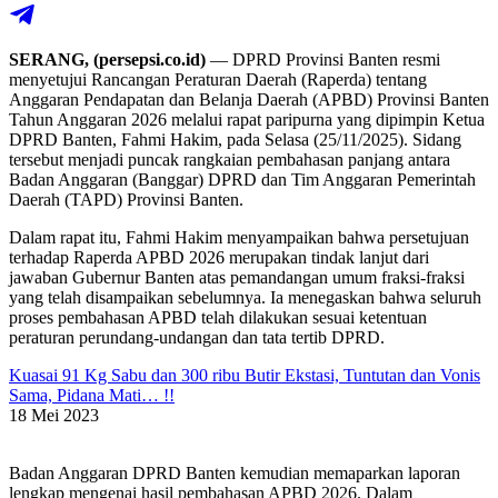
SERANG, (persepsi.co.id)
— DPRD Provinsi Banten resmi
menyetujui Rancangan Peraturan Daerah (Raperda) tentang
Anggaran Pendapatan dan Belanja Daerah (APBD) Provinsi Banten
Tahun Anggaran 2026 melalui rapat paripurna yang dipimpin Ketua
DPRD Banten, Fahmi Hakim, pada Selasa (25/11/2025). Sidang
tersebut menjadi puncak rangkaian pembahasan panjang antara
Badan Anggaran (Banggar) DPRD dan Tim Anggaran Pemerintah
Daerah (TAPD) Provinsi Banten.
Dalam rapat itu, Fahmi Hakim menyampaikan bahwa persetujuan
terhadap Raperda APBD 2026 merupakan tindak lanjut dari
jawaban Gubernur Banten atas pemandangan umum fraksi-fraksi
yang telah disampaikan sebelumnya. Ia menegaskan bahwa seluruh
proses pembahasan APBD telah dilakukan sesuai ketentuan
peraturan perundang-undangan dan tata tertib DPRD.
Kuasai 91 Kg Sabu dan 300 ribu Butir Ekstasi, Tuntutan dan Vonis
Sama, Pidana Mati… !!
18 Mei 2023
Badan Anggaran DPRD Banten kemudian memaparkan laporan
lengkap mengenai hasil pembahasan APBD 2026. Dalam