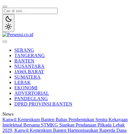
Lewati
ke
konten
Persepsi.co.id
Media Tanggap Dan Akurat
SERANG
TANGERANG
BANTEN
NUSANTARA
JAWA BARAT
SUMATERA
LEBAK
EKONOMI
ADVERTORIAL
PANDEGLANG
DPRD PROVINSI BANTEN
News
Kanwil Kemenkum Banten Bahas Pembentukan Sentra Kekayaan
Intelektual Bersama STMKG
Siapkan Pendanaan Pilkada Lebak
2029, Kanwil Kemenkum Banten Harmonisasikan Raperda Dana