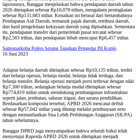
laporannya, Banggar menjelaskan bahwa pendapatan daerah tahun
2026 ditetapkan sebesar Rp10,078 triliun, mengalami peningkatan
sebesar Rp131,683 miliar. Kenaikan ini berasal dari bertambahnya
Pendapatan Asli Daerah, termasuk pajak daerah, retribusi daerah,
dan hasil pengelolaan kekayaan daerah yang dipisahkan. Sementara
itu, pendapatan transfer dari pemerintah pusat tercatat sebesar
Rp2,583 triliun, dan pendapatan hibah mencapai Rp6,457 miliar.
Satresnarkoba Polres Serang Tangkap Pengedar Pil Koplo
16 Juni 2023
Adapun belanja daerah ditetapkan sebesar Rp10,135 triliun, terdiri
dari belanja operasi, belanja modal, belanja tidak terduga, dan
belanja transfer. Belanja operasi menjadi porsi terbesar dengan nilai
Rp7,300 triliun, sedangkan belanja modal ditetapkan sebesar
Rp774,819 miliar untuk mendukung pembangunan infrastruktur
seperti jalan, jembatan, saluran irigasi, dan sarana pendidikan.
Berdasarkan komposisi tersebut, APBD 2026 mencatat defisit
sebesar Rp57,042 miliar yang ditutup melalui pembiayaan neto
dengan memanfaatkan Sisa Lebih Perhitungan Anggaran (SILPA)
tahun sebelumnya.
Banggar DPRD juga menyampaikan bahwa seluruh fraksi telah
menyetujui Raperda APBD 2026 untuk ditetapkan menjadi