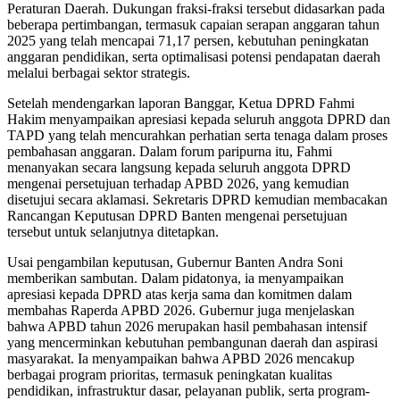
Peraturan Daerah. Dukungan fraksi-fraksi tersebut didasarkan pada
beberapa pertimbangan, termasuk capaian serapan anggaran tahun
2025 yang telah mencapai 71,17 persen, kebutuhan peningkatan
anggaran pendidikan, serta optimalisasi potensi pendapatan daerah
melalui berbagai sektor strategis.
Setelah mendengarkan laporan Banggar, Ketua DPRD Fahmi
Hakim menyampaikan apresiasi kepada seluruh anggota DPRD dan
TAPD yang telah mencurahkan perhatian serta tenaga dalam proses
pembahasan anggaran. Dalam forum paripurna itu, Fahmi
menanyakan secara langsung kepada seluruh anggota DPRD
mengenai persetujuan terhadap APBD 2026, yang kemudian
disetujui secara aklamasi. Sekretaris DPRD kemudian membacakan
Rancangan Keputusan DPRD Banten mengenai persetujuan
tersebut untuk selanjutnya ditetapkan.
Usai pengambilan keputusan, Gubernur Banten Andra Soni
memberikan sambutan. Dalam pidatonya, ia menyampaikan
apresiasi kepada DPRD atas kerja sama dan komitmen dalam
membahas Raperda APBD 2026. Gubernur juga menjelaskan
bahwa APBD tahun 2026 merupakan hasil pembahasan intensif
yang mencerminkan kebutuhan pembangunan daerah dan aspirasi
masyarakat. Ia menyampaikan bahwa APBD 2026 mencakup
berbagai program prioritas, termasuk peningkatan kualitas
pendidikan, infrastruktur dasar, pelayanan publik, serta program-