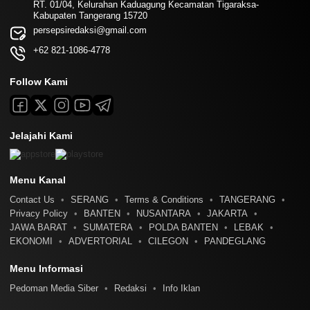
RT. 01/04, Kelurahan Kaduagung Kecamatan Tigaraksa-
Kabupaten Tangerang 15720
persepsiredaksi@gmail.com
+62 821-1086-4778
Follow Kami
Jelajahi Kami
Menu Kanal
Contact Us
SERANG
Terms & Conditions
TANGERANG
Privacy Policy
BANTEN
NUSANTARA
JAKARTA
JAWA BARAT
SUMATERA
POLDA BANTEN
LEBAK
EKONOMI
ADVERTORIAL
CILEGON
PANDEGLANG
Menu Informasi
Pedoman Media Siber
Redaksi
Info Iklan