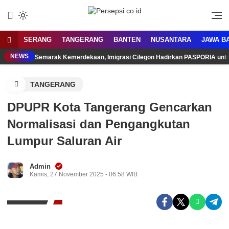
Lewati
ke
Media Tanggap Dan Akurat
Persepsi.co.id
konten
SERANG
TANGERANG
BANTEN
NUSANTARA
JAWA B
NEWS
Semarak Kemerdekaan, Imigrasi Cilegon Hadirkan PASPORIA unt
TANGERANG
DPUPR Kota Tangerang Gencarkan
Normalisasi dan Pengangkutan
Lumpur Saluran Air
Admin
Kamis, 27 November 2025 - 06:58 WIB