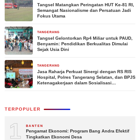
Tangsel Matangkan Peringatan HUT Ke-81 RI,
Semangat Nasionalisme dan Persatuan Jadi
Fokus Utama
TANGERANG
2 hari yang lalu
Tangsel Gelontorkan Rp4 Miliar untuk PAUD,
Benyamin: Pendidikan Berkualitas Dimulai
Sejak Usia Dini
TANGERANG
2 hari yang lalu
Jasa Raharja Perkuat Sinergi dengan RS RIS
Hospital, Polres Tangerang Selatan, dan BPJS
Ketenagakerjaan dalam Sosialisasi
Keterjaminan Korban Kecelakaan Lalu Lintas
TERPOPULER
1
BANTEN
Pengamat Ekonomi: Program Bang Andra Efektif
Tingkatkan Ekonomi Desa