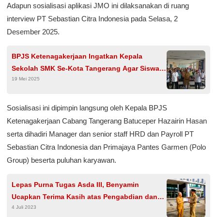
Adapun sosialisasi aplikasi JMO ini dilaksanakan di ruang
interview PT Sebastian Citra Indonesia pada Selasa, 2
Desember 2025.
BPJS Ketenagakerjaan Ingatkan Kepala
Sekolah SMK Se-Kota Tangerang Agar Siswa
19 Mei 2025
PKL Dilindungi Program Jaminan Sosial
Ketenagakerjaan
Sosialisasi ini dipimpin langsung oleh Kepala BPJS
Ketenagakerjaan Cabang Tangerang Batuceper Hazairin Hasan
serta dihadiri Manager dan senior staff HRD dan Payroll PT
Sebastian Citra Indonesia dan Primajaya Pantes Garmen (Polo
Group) beserta puluhan karyawan.
Lepas Purna Tugas Asda III, Benyamin
Ucapkan Terima Kasih atas Pengabdian dan
4 Juli 2023
Dedikasinya