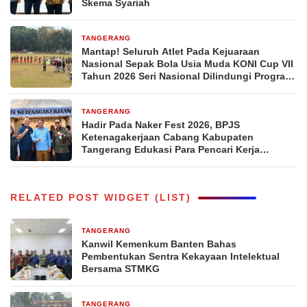
Skema Syariah
TANGERANG
1 bulan yang lalu
Mantap! Seluruh Atlet Pada Kejuaraan
Nasional Sepak Bola Usia Muda KONI Cup VII
Tahun 2026 Seri Nasional Dilindungi Program
BPJS Ketenagakerjaan
TANGERANG
1 bulan yang lalu
Hadir Pada Naker Fest 2026, BPJS
Ketenagakerjaan Cabang Kabupaten
Tangerang Edukasi Para Pencari Kerja
Tentang Manfaat Program Jamsostek dan
Aplikasi JMO
RELATED POST WIDGET (LIST)
TANGERANG
2 hari yang lalu
Kanwil Kemenkum Banten Bahas
Pembentukan Sentra Kekayaan Intelektual
Bersama STMKG
TANGERANG
2 hari yang lalu