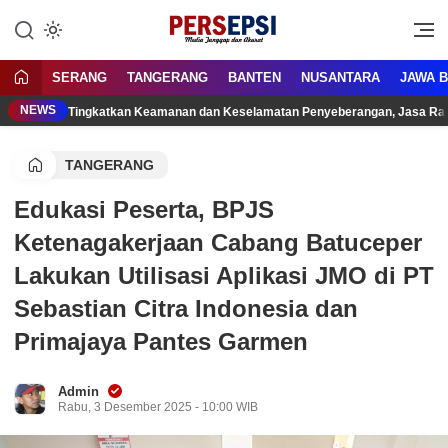
Lewati
ke
Media Tanggap Dan Akurat
Persepsi.co.id
konten
SERANG
TANGERANG
BANTEN
NUSANTARA
JAWA 
NEWS
Tingkatkan Keamanan dan Keselamatan Penyeberangan, Jasa Raha
TANGERANG
Edukasi Peserta, BPJS
Ketenagakerjaan Cabang Batuceper
Lakukan Utilisasi Aplikasi JMO di PT
Sebastian Citra Indonesia dan
Primajaya Pantes Garmen
Admin
Rabu, 3 Desember 2025 - 10:00 WIB