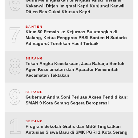
6
Guna Meningkatkan Sinergitas Antar Instansi,
Kakanwil Ditjen Imigrasi Kepri Kunjungi Kanwil
Ditjen Bea Cukai Khusus Kepri
7
BANTEN
Kirim 80 Pemain ke Kejurnas Bulutangkis di
Malang, Ketua Pengprov PBSI Banten H Sudarto
Adinagoro: Torehkan Hasil Terbaik
8
SERANG
Tekan Angka Kecelakaan, Jasa Raharja Bentuk
Agen Keselamatan dari Aparatur Pemerintah
Kecamatan Taktakan
9
SERANG
Gubernur Andra Soni Perluas Akses Pendidikan:
SMAN 9 Kota Serang Segera Beroperasi
10
SERANG
Program Sekolah Gratis dan MBG Tingkatkan
Antusias Siswa Baru di SMK PGRI 1 Kota Serang