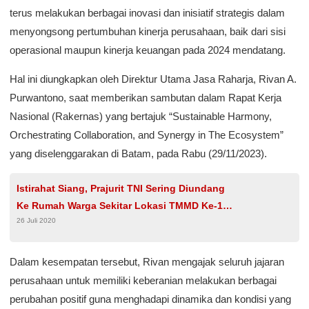
terus melakukan berbagai inovasi dan inisiatif strategis dalam
menyongsong pertumbuhan kinerja perusahaan, baik dari sisi
operasional maupun kinerja keuangan pada 2024 mendatang.
Hal ini diungkapkan oleh Direktur Utama Jasa Raharja, Rivan A.
Purwantono, saat memberikan sambutan dalam Rapat Kerja
Nasional (Rakernas) yang bertajuk “Sustainable Harmony,
Orchestrating Collaboration, and Synergy in The Ecosystem”
yang diselenggarakan di Batam, pada Rabu (29/11/2023).
Istirahat Siang, Prajurit TNI Sering Diundang
Ke Rumah Warga Sekitar Lokasi TMMD Ke-108
26 Juli 2020
Kodim 0605/Subang
Dalam kesempatan tersebut, Rivan mengajak seluruh jajaran
perusahaan untuk memiliki keberanian melakukan berbagai
perubahan positif guna menghadapi dinamika dan kondisi yang