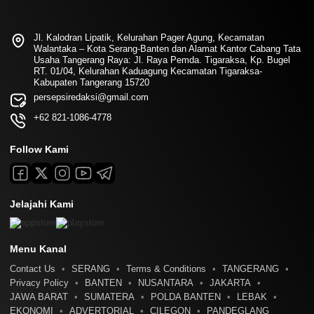
Jl. Kalodran Lipatik, Kelurahan Pager Agung, Kecamatan
Walantaka – Kota Serang-Banten dan Alamat Kantor Cabang Tata
Usaha Tangerang Raya: Jl. Raya Pemda. Tigaraksa, Kp. Bugel
RT. 01/04, Kelurahan Kaduagung Kecamatan Tigaraksa-
Kabupaten Tangerang 15720
persepsiredaksi@gmail.com
+62 821-1086-4778
Follow Kami
Jelajahi Kami
Menu Kanal
Contact Us
SERANG
Terms & Conditions
TANGERANG
Privacy Policy
BANTEN
NUSANTARA
JAKARTA
JAWA BARAT
SUMATERA
POLDA BANTEN
LEBAK
EKONOMI
ADVERTORIAL
CILEGON
PANDEGLANG