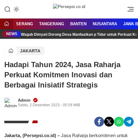
Lewati
ke
Media Tanggap Dan Akurat
Persepsi.co.id
konten
SERANG
TANGERANG
BANTEN
NUSANTARA
JAWA 
NEWS
Wagub Dimyati Dorong Desa Manfaatkan p Tidur untuk Perkuat K
JAKARTA
Hadapi Tahun 2024, Jasa Raharja
Perkuat Komitmen Inovasi dan
Berbagai Inisiatif Strategis
Admin
Sabtu, 2 Desember 2023 - 05:59 WIB
Jakarta, (Persepsi.co.id) –
Jasa Raharja berkomitmen untuk