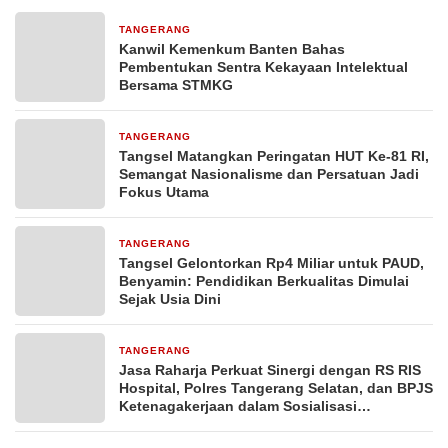
TANGERANG
1 hari yang lalu
Kanwil Kemenkum Banten Bahas
Pembentukan Sentra Kekayaan Intelektual
Bersama STMKG
TANGERANG
1 hari yang lalu
Tangsel Matangkan Peringatan HUT Ke-81 RI,
Semangat Nasionalisme dan Persatuan Jadi
Fokus Utama
TANGERANG
1 hari yang lalu
Tangsel Gelontorkan Rp4 Miliar untuk PAUD,
Benyamin: Pendidikan Berkualitas Dimulai
Sejak Usia Dini
TANGERANG
2 hari yang lalu
Jasa Raharja Perkuat Sinergi dengan RS RIS
Hospital, Polres Tangerang Selatan, dan BPJS
Ketenagakerjaan dalam Sosialisasi
Keterjaminan Korban Kecelakaan Lalu Lintas