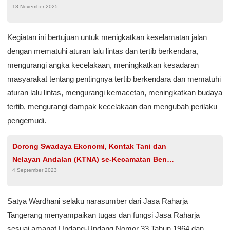
18 November 2025
Berlalu Lintas di Pertigaan Gading Serpong
Tangerang
Kegiatan ini bertujuan untuk menigkatkan keselamatan jalan
dengan mematuhi aturan lalu lintas dan tertib berkendara,
mengurangi angka kecelakaan, meningkatkan kesadaran
masyarakat tentang pentingnya tertib berkendara dan mematuhi
aturan lalu lintas, mengurangi kemacetan, meningkatkan budaya
tertib, mengurangi dampak kecelakaan dan mengubah perilaku
pengemudi.
Dorong Swadaya Ekonomi, Kontak Tani dan
Nelayan Andalan (KTNA) se-Kecamatan Benda
4 September 2023
Dibentuk!
Satya Wardhani selaku narasumber dari Jasa Raharja
Tangerang menyampaikan tugas dan fungsi Jasa Raharja
sesuai amanat Undang-Undang Nomor 33 Tahun 1964 dan