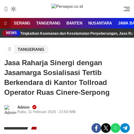
Lewati
ke
Media Tanggap Dan Akurat
Persepsi.co.id
konten
SERANG
TANGERANG
BANTEN
NUSANTARA
JAWA B
NEWS
Tingkatkan Keamanan dan Keselamatan Penyeberangan, Jasa Raha
TANGERANG
Jasa Raharja Sinergi dengan
Jasamarga Sosialisasi Tertib
Berkendara di Kantor Tollroad
Operator Ruas Cinere-Serpong
Admin
Rabu, 11 Februari 2026 - 23:50 WIB