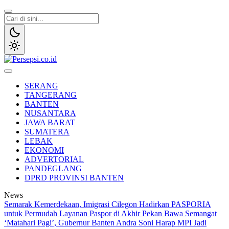
Lewati
ke
konten
Persepsi.co.id
Media Tanggap Dan Akurat
SERANG
TANGERANG
BANTEN
NUSANTARA
JAWA BARAT
SUMATERA
LEBAK
EKONOMI
ADVERTORIAL
PANDEGLANG
DPRD PROVINSI BANTEN
News
Semarak Kemerdekaan, Imigrasi Cilegon Hadirkan PASPORIA
untuk Permudah Layanan Paspor di Akhir Pekan
Bawa Semangat
‘Matahari Pagi’, Gubernur Banten Andra Soni Harap MPI Jadi