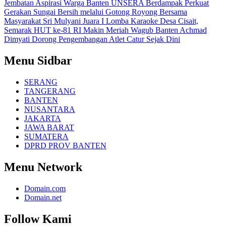
Jembatan Aspirasi Warga Banten
UNSERA Berdampak Perkuat
Gerakan Sungai Bersih melalui Gotong Royong Bersama
Masyarakat
Sri Mulyani Juara I Lomba Karaoke Desa Cisait,
Semarak HUT ke-81 RI Makin Meriah
Wagub Banten Achmad
Dimyati Dorong Pengembangan Atlet Catur Sejak Dini
Menu Sidbar
SERANG
TANGERANG
BANTEN
NUSANTARA
JAKARTA
JAWA BARAT
SUMATERA
DPRD PROV BANTEN
Menu Network
Domain.com
Domain.net
Follow Kami