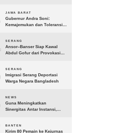
Gelar IMI Expo 2025
3
JAWA BARAT
Gubernur Andra Soni:
Kemajemukan dan Toleransi
Merupakan Modal Sosial
Pembangunan
4
SERANG
Ansor–Banser Siap Kawal
Abdul Gofur dari Provokasi
Pihak Tak Bertanggung Jawab
5
SERANG
Imigrasi Serang Deportasi
Warga Negara Bangladesh
6
NEWS
Guna Meningkatkan
Sinergitas Antar Instansi,
Kakanwil Ditjen Imigrasi Kepri
Kunjungi Kanwil Ditjen Bea
7
BANTEN
Cukai Khusus Kepri
Kirim 80 Pemain ke Kejurnas