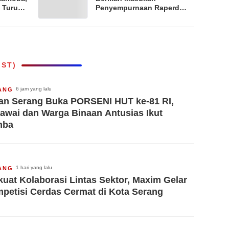
 Turun
Penyempurnaan Raperda
lah
Pengelolaan BMN Provinsi
Banten
IST)
6 jam yang lalu
ANG
an Serang Buka PORSENI HUT ke-81 RI,
awai dan Warga Binaan Antusias Ikut
mba
1 hari yang lalu
ANG
kuat Kolaborasi Lintas Sektor, Maxim Gelar
petisi Cerdas Cermat di Kota Serang