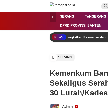
Lewati
ke
konten
Persepsi.co.id
Media Tanggap Dan Akurat
SERANG
TANGERANG
DPRD PROVINSI BANTEN
Tingkatkan Keamanan dan K
NEWS
SERANG
Kemenkum Bant
Sekaligus Serah
30 Lurah/Kades
Admin