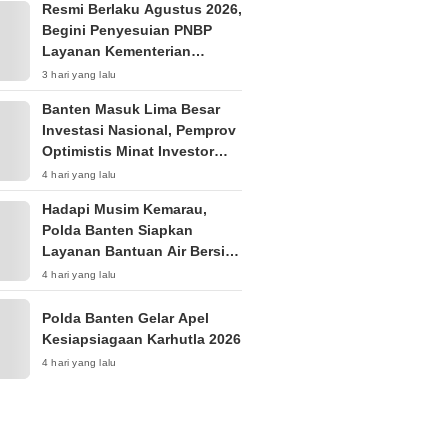
Resmi Berlaku Agustus 2026,
Begini Penyesuian PNBP
Layanan Kementerian
Hukum
3 hari yang lalu
Banten Masuk Lima Besar
Investasi Nasional, Pemprov
Optimistis Minat Investor
Terus Tumbuh
4 hari yang lalu
Hadapi Musim Kemarau,
Polda Banten Siapkan
Layanan Bantuan Air Bersih
Melalui 110
4 hari yang lalu
Polda Banten Gelar Apel
Kesiapsiagaan Karhutla 2026
4 hari yang lalu