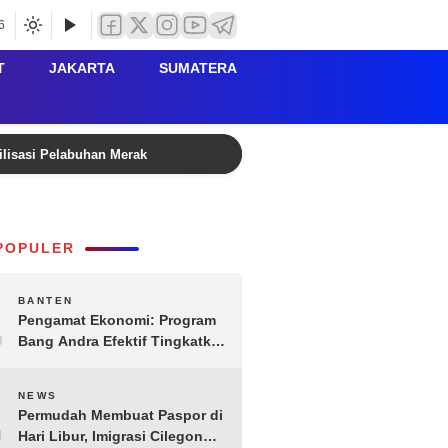
6
T
JAKARTA
SUMATERA
ilisasi Pelabuhan Merak
Rutan Serang Buka PORSENI HU
POPULER
1
BANTEN
Pengamat Ekonomi: Program
Bang Andra Efektif Tingkatkan
Ekonomi Desa
2
NEWS
Permudah Membuat Paspor di
Hari Libur, Imigrasi Cilegon