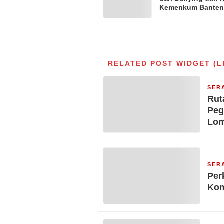
Kemenkum Banten
Langsung ke Seko
RELATED POST WIDGET (L
SER
Rut
Peg
Lo
SER
Per
Kom