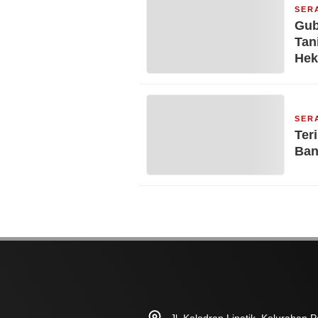
SER
Gub
Tan
Hek
SER
Ter
Ban