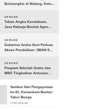
Bulutangkis di Malang, Ketua
Pengprov PBSI Banten H
Sudarto Adinagoro: Torehkan
8
SERANG
Hasil Terbaik
Tekan Angka Kecelakaan,
Jasa Raharja Bentuk Agen
Keselamatan dari Aparatur
Pemerintah Kecamatan
9
SERANG
Taktakan
Gubernur Andra Soni Perluas
Akses Pendidikan: SMAN 9
Kota Serang Segera
Beroperasi
10
SERANG
Program Sekolah Gratis dan
MBG Tingkatkan Antusias
Siswa Baru di SMK PGRI 1
Kota Serang
Sambut Hari Pengayoman
ke-81, Kemenkum Banten
Tabur Bunga
2 hari yang lalu