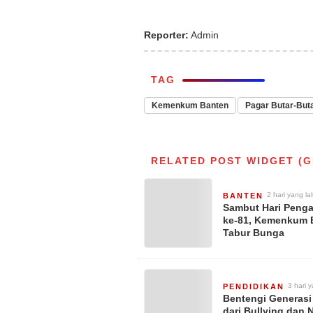
Reporter:
Admin
TAG
Kemenkum Banten
Pagar Butar-But
RELATED POST WIDGET (G
2 hari yang la
BANTEN
Sambut Hari Peng
ke-81, Kemenkum 
Tabur Bunga
3 hari y
PENDIDIKAN
Bentengi Generas
dari Bullying dan 