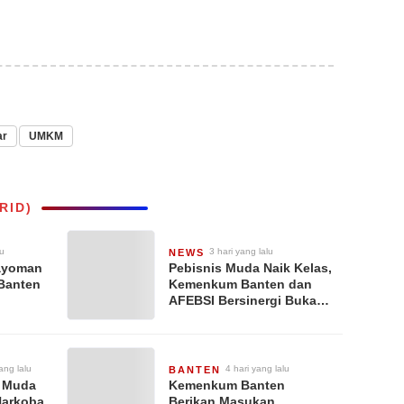
ar
UMKM
RID)
lu
3 hari yang lalu
NEWS
ayoman
Pebisnis Muda Naik Kelas,
Banten
Kemenkum Banten dan
AFEBSI Bersinergi Buka
Akses Perseroan
Perorangan
ang lalu
4 hari yang lalu
BANTEN
i Muda
Kemenkum Banten
Narkoba,
Berikan Masukan