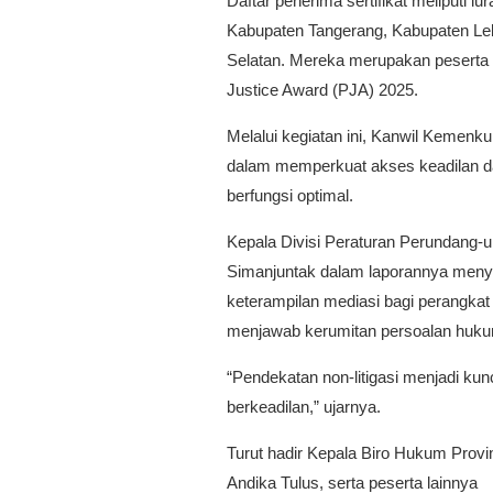
Daftar penerima sertifikat meliputi l
Kabupaten Tangerang, Kabupaten Le
Selatan. Mereka merupakan peserta
Justice Award (PJA) 2025.
Melalui kegiatan ini, Kanwil Kemen
dalam memperkuat akses keadilan d
berfungsi optimal.
Kepala Divisi Peraturan Perundang
Simanjuntak dalam laporannya men
keterampilan mediasi bagi perangk
menjawab kerumitan persoalan huku
“Pendekatan non-litigasi menjadi ku
berkeadilan,” ujarnya.
Turut hadir Kepala Biro Hukum Prov
Andika Tulus, serta peserta lainnya