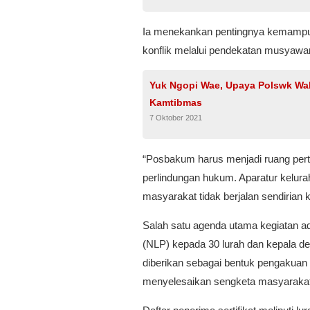
Ia menekankan pentingnya kemampua
konflik melalui pendekatan musyawara
Yuk Ngopi Wae, Upaya Polswk W
Kamtibmas
7 Oktober 2021
“Posbakum harus menjadi ruang per
perlindungan hukum. Aparatur kelur
masyarakat tidak berjalan sendirian
Salah satu agenda utama kegiatan ad
(NLP) kepada 30 lurah dan kepala desa
diberikan sebagai bentuk pengakuan
menyelesaikan sengketa masyarakat me