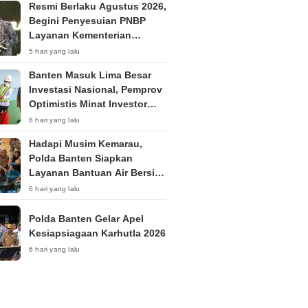
Resmi Berlaku Agustus 2026,
Begini Penyesuian PNBP
Layanan Kementerian
Hukum
5 hari yang lalu
Banten Masuk Lima Besar
Investasi Nasional, Pemprov
Optimistis Minat Investor
Terus Tumbuh
6 hari yang lalu
Hadapi Musim Kemarau,
Polda Banten Siapkan
Layanan Bantuan Air Bersih
Melalui 110
6 hari yang lalu
Polda Banten Gelar Apel
Kesiapsiagaan Karhutla 2026
6 hari yang lalu