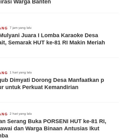
irasi Warga Banten
7 jam yang lalu
ANG
 Mulyani Juara I Lomba Karaoke Desa
ait, Semarak HUT ke-81 RI Makin Meriah
1 hari yang lalu
ANG
ub Dimyati Dorong Desa Manfaatkan p
ur untuk Perkuat Kemandirian
2 hari yang lalu
ANG
an Serang Buka PORSENI HUT ke-81 RI,
awai dan Warga Binaan Antusias Ikut
mba