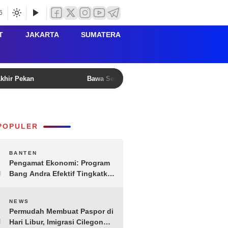
6
T
JAKARTA
SUMATERA
Akhir Pekan
Bawa Semangat ‘Matahari Pagi’, Gubernur B
POPULER
1
BANTEN
Pengamat Ekonomi: Program
Bang Andra Efektif Tingkatkan
Ekonomi Desa
2
NEWS
Permudah Membuat Paspor di
Hari Libur, Imigrasi Cilegon