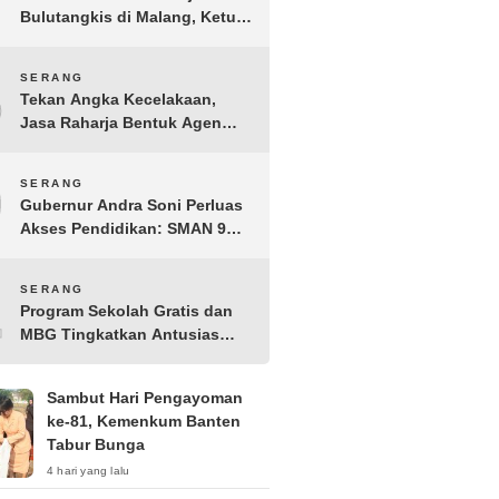
Bulutangkis di Malang, Ketua
Pengprov PBSI Banten H
Sudarto Adinagoro: Torehkan
8
SERANG
Hasil Terbaik
Tekan Angka Kecelakaan,
Jasa Raharja Bentuk Agen
Keselamatan dari Aparatur
Pemerintah Kecamatan
9
SERANG
Taktakan
Gubernur Andra Soni Perluas
Akses Pendidikan: SMAN 9
Kota Serang Segera
Beroperasi
10
SERANG
Program Sekolah Gratis dan
MBG Tingkatkan Antusias
Siswa Baru di SMK PGRI 1
Kota Serang
Sambut Hari Pengayoman
ke-81, Kemenkum Banten
Tabur Bunga
4 hari yang lalu