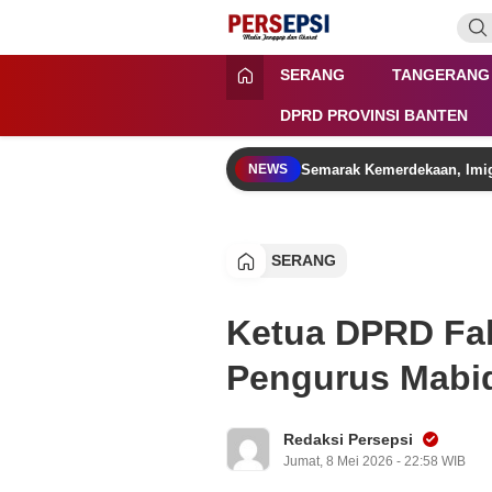
Lewati
ke
konten
Persepsi.co.id
Media Tanggap Dan Akurat
SERANG
TANGERANG
DPRD PROVINSI BANTEN
Semarak Kemerdekaan, Imig
NEWS
SERANG
Ketua DPRD Fah
Pengurus Mabi
Redaksi Persepsi
Jumat, 8 Mei 2026 - 22:58 WIB