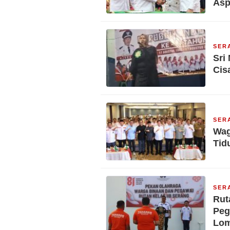
Asp
SER
Sri
Cis
SER
Wag
Tid
SER
Rut
Peg
Lo