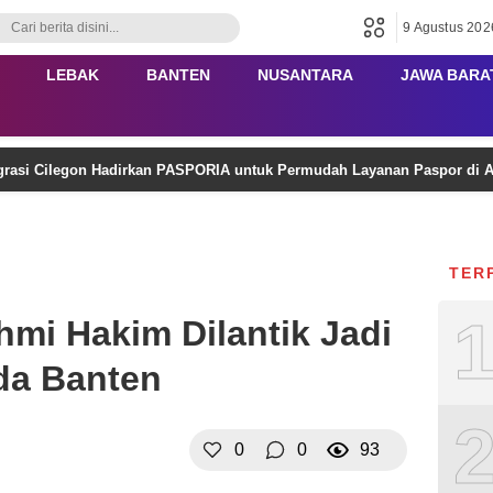
9 Agustus 202
LEBAK
BANTEN
NUSANTARA
JAWA BARA
rasi Cilegon Hadirkan PASPORIA untuk Permudah Layanan Paspor di 
TER
mi Hakim Dilantik Jadi
da Banten
0
0
93