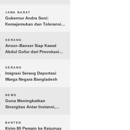
Gelar IMI Expo 2025
3
JAWA BARAT
Gubernur Andra Soni:
Kemajemukan dan Toleransi
Merupakan Modal Sosial
Pembangunan
4
SERANG
Ansor–Banser Siap Kawal
Abdul Gofur dari Provokasi
Pihak Tak Bertanggung Jawab
5
SERANG
Imigrasi Serang Deportasi
Warga Negara Bangladesh
6
NEWS
Guna Meningkatkan
Sinergitas Antar Instansi,
Kakanwil Ditjen Imigrasi Kepri
Kunjungi Kanwil Ditjen Bea
7
BANTEN
Cukai Khusus Kepri
Kirim 80 Pemain ke Kejurnas