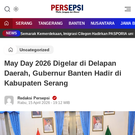
Lewati
ke
Media Tanggap Dan Akurat
Persepsi.co.id
konten
SERANG
TANGERANG
BANTEN
NUSANTARA
JAWA 
NEWS
Semarak Kemerdekaan, Imigrasi Cilegon Hadirkan PASPORIA unt
Uncategorized
May Day 2026 Digelar di Delapan
Daerah, Gubernur Banten Hadir di
Kabupaten Serang
Redaksi Persepsi
Rabu, 15 April 2026 - 19:12 WIB