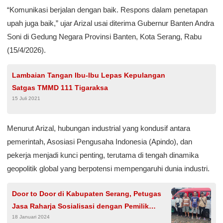
“Komunikasi berjalan dengan baik. Respons dalam penetapan
upah juga baik,” ujar Arizal usai diterima Gubernur Banten Andra
Soni di Gedung Negara Provinsi Banten, Kota Serang, Rabu
(15/4/2026).
Lambaian Tangan Ibu-Ibu Lepas Kepulangan
Satgas TMMD 111 Tigaraksa
15 Juli 2021
Menurut Arizal, hubungan industrial yang kondusif antara
pemerintah, Asosiasi Pengusaha Indonesia (Apindo), dan
pekerja menjadi kunci penting, terutama di tengah dinamika
geopolitik global yang berpotensi mempengaruhi dunia industri.
Door to Door di Kabupaten Serang, Petugas
Jasa Raharja Sosialisasi dengan Pemilik
18 Januari 2024
Angkot