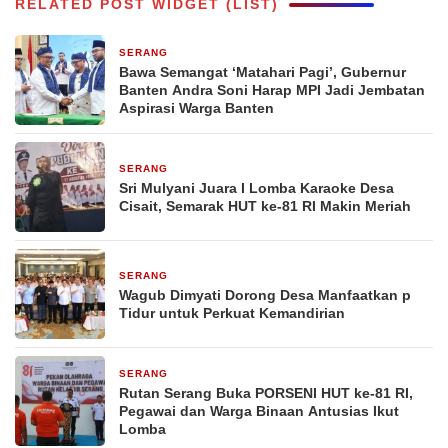
RELATED POST WIDGET (LIST)
SERANG
6 jam yang lalu
Bawa Semangat ‘Matahari Pagi’, Gubernur
Banten Andra Soni Harap MPI Jadi Jembatan
Aspirasi Warga Banten
SERANG
10 jam yang lalu
Sri Mulyani Juara I Lomba Karaoke Desa
Cisait, Semarak HUT ke-81 RI Makin Meriah
SERANG
1 hari yang lalu
Wagub Dimyati Dorong Desa Manfaatkan p
Tidur untuk Perkuat Kemandirian
SERANG
2 hari yang lalu
Rutan Serang Buka PORSENI HUT ke-81 RI,
Pegawai dan Warga Binaan Antusias Ikut
Lomba