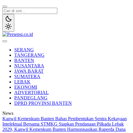
Lewati
ke
konten
Persepsi.co.id
Media Tanggap Dan Akurat
SERANG
TANGERANG
BANTEN
NUSANTARA
JAWA BARAT
SUMATERA
LEBAK
EKONOMI
ADVERTORIAL
PANDEGLANG
DPRD PROVINSI BANTEN
News
Kanwil Kemenkum Banten Bahas Pembentukan Sentra Kekayaan
Intelektual Bersama STMKG
Siapkan Pendanaan Pilkada Lebak
2029, Kanwil Kemenkum Banten Harmonisasikan Raperda Dana