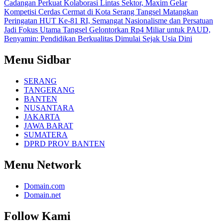
Cadangan
Perkuat Kolaborasi Lintas Sektor, Maxim Gelar
Kompetisi Cerdas Cermat di Kota Serang
Tangsel Matangkan
Peringatan HUT Ke-81 RI, Semangat Nasionalisme dan Persatuan
Jadi Fokus Utama
Tangsel Gelontorkan Rp4 Miliar untuk PAUD,
Benyamin: Pendidikan Berkualitas Dimulai Sejak Usia Dini
Menu Sidbar
SERANG
TANGERANG
BANTEN
NUSANTARA
JAKARTA
JAWA BARAT
SUMATERA
DPRD PROV BANTEN
Menu Network
Domain.com
Domain.net
Follow Kami