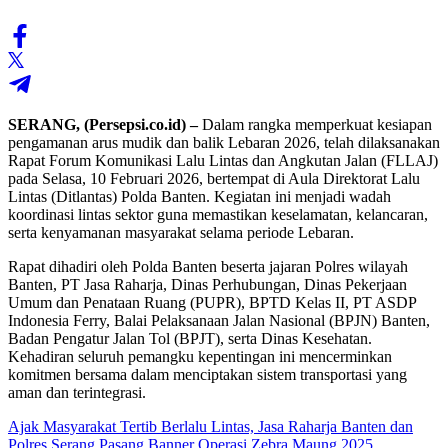
SERANG, (Persepsi.co.id) –
Dalam rangka memperkuat kesiapan
pengamanan arus mudik dan balik Lebaran 2026, telah dilaksanakan
Rapat Forum Komunikasi Lalu Lintas dan Angkutan Jalan (FLLAJ)
pada Selasa, 10 Februari 2026, bertempat di Aula Direktorat Lalu
Lintas (Ditlantas) Polda Banten. Kegiatan ini menjadi wadah
koordinasi lintas sektor guna memastikan keselamatan, kelancaran,
serta kenyamanan masyarakat selama periode Lebaran.
Rapat dihadiri oleh Polda Banten beserta jajaran Polres wilayah
Banten, PT Jasa Raharja, Dinas Perhubungan, Dinas Pekerjaan
Umum dan Penataan Ruang (PUPR), BPTD Kelas II, PT ASDP
Indonesia Ferry, Balai Pelaksanaan Jalan Nasional (BPJN) Banten,
Badan Pengatur Jalan Tol (BPJT), serta Dinas Kesehatan.
Kehadiran seluruh pemangku kepentingan ini mencerminkan
komitmen bersama dalam menciptakan sistem transportasi yang
aman dan terintegrasi.
Ajak Masyarakat Tertib Berlalu Lintas, Jasa Raharja Banten dan
Polres Serang Pasang Banner Operasi Zebra Maung 2025