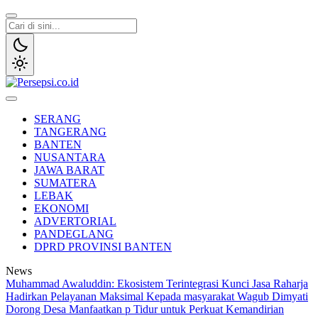
Lewati
ke
konten
Persepsi.co.id
Media Tanggap Dan Akurat
SERANG
TANGERANG
BANTEN
NUSANTARA
JAWA BARAT
SUMATERA
LEBAK
EKONOMI
ADVERTORIAL
PANDEGLANG
DPRD PROVINSI BANTEN
News
Muhammad Awaluddin: Ekosistem Terintegrasi Kunci Jasa Raharja
Hadirkan Pelayanan Maksimal Kepada masyarakat
Wagub Dimyati
Dorong Desa Manfaatkan p Tidur untuk Perkuat Kemandirian