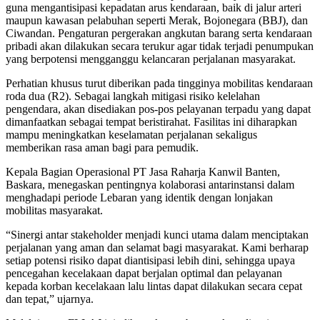
guna mengantisipasi kepadatan arus kendaraan, baik di jalur arteri
maupun kawasan pelabuhan seperti Merak, Bojonegara (BBJ), dan
Ciwandan. Pengaturan pergerakan angkutan barang serta kendaraan
pribadi akan dilakukan secara terukur agar tidak terjadi penumpukan
yang berpotensi mengganggu kelancaran perjalanan masyarakat.
Perhatian khusus turut diberikan pada tingginya mobilitas kendaraan
roda dua (R2). Sebagai langkah mitigasi risiko kelelahan
pengendara, akan disediakan pos-pos pelayanan terpadu yang dapat
dimanfaatkan sebagai tempat beristirahat. Fasilitas ini diharapkan
mampu meningkatkan keselamatan perjalanan sekaligus
memberikan rasa aman bagi para pemudik.
Kepala Bagian Operasional PT Jasa Raharja Kanwil Banten,
Baskara, menegaskan pentingnya kolaborasi antarinstansi dalam
menghadapi periode Lebaran yang identik dengan lonjakan
mobilitas masyarakat.
“Sinergi antar stakeholder menjadi kunci utama dalam menciptakan
perjalanan yang aman dan selamat bagi masyarakat. Kami berharap
setiap potensi risiko dapat diantisipasi lebih dini, sehingga upaya
pencegahan kecelakaan dapat berjalan optimal dan pelayanan
kepada korban kecelakaan lalu lintas dapat dilakukan secara cepat
dan tepat,” ujarnya.