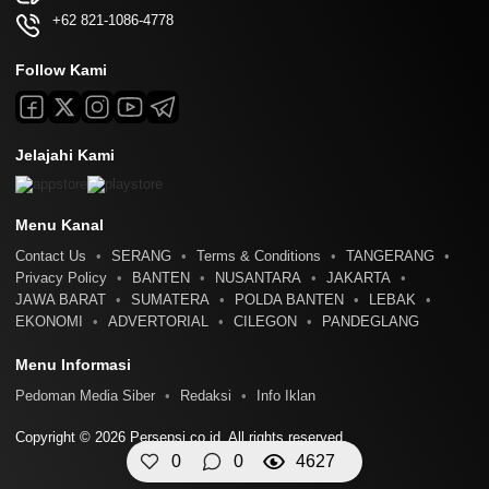
+62 821-1086-4778
Follow Kami
Jelajahi Kami
Menu Kanal
Contact Us
SERANG
Terms & Conditions
TANGERANG
Privacy Policy
BANTEN
NUSANTARA
JAKARTA
JAWA BARAT
SUMATERA
POLDA BANTEN
LEBAK
EKONOMI
ADVERTORIAL
CILEGON
PANDEGLANG
Menu Informasi
Pedoman Media Siber
Redaksi
Info Iklan
Copyright © 2026 Persepsi.co.id. All rights reserved.
0
0
4627