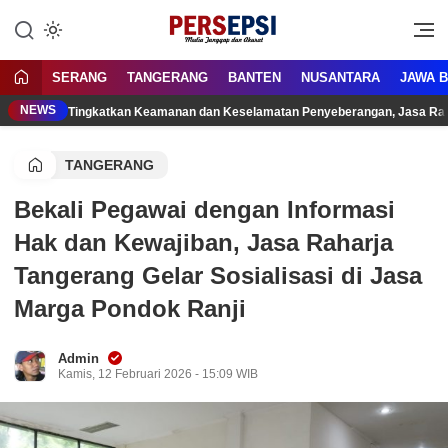
Lewati
ke
Media Tanggap Dan Akurat
Persepsi.co.id
konten
SERANG
TANGERANG
BANTEN
NUSANTARA
JAWA 
NEWS
Tingkatkan Keamanan dan Keselamatan Penyeberangan, Jasa Raha
TANGERANG
Bekali Pegawai dengan Informasi
Hak dan Kewajiban, Jasa Raharja
Tangerang Gelar Sosialisasi di Jasa
Marga Pondok Ranji
Admin
Kamis, 12 Februari 2026 - 15:09 WIB