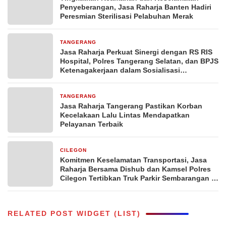
Penyeberangan, Jasa Raharja Banten Hadiri
Peresmian Sterilisasi Pelabuhan Merak
TANGERANG
2 hari yang lalu
Jasa Raharja Perkuat Sinergi dengan RS RIS
Hospital, Polres Tangerang Selatan, dan BPJS
Ketenagakerjaan dalam Sosialisasi
Keterjaminan Korban Kecelakaan Lalu Lintas
TANGERANG
2 hari yang lalu
Jasa Raharja Tangerang Pastikan Korban
Kecelakaan Lalu Lintas Mendapatkan
Pelayanan Terbaik
CILEGON
2 hari yang lalu
Komitmen Keselamatan Transportasi, Jasa
Raharja Bersama Dishub dan Kamsel Polres
Cilegon Tertibkan Truk Parkir Sembarangan di
Jalan Lingkar Selatan
RELATED POST WIDGET (LIST)