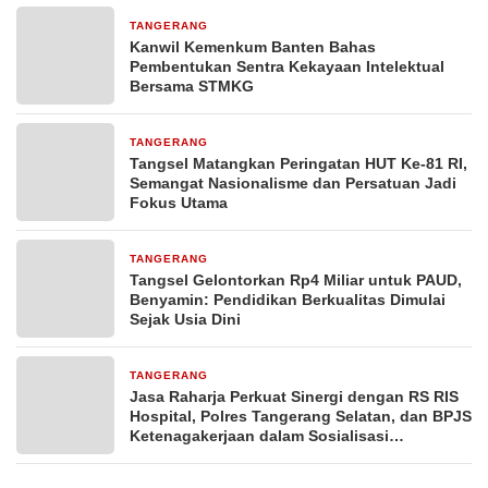
TANGERANG
1 hari yang lalu
Kanwil Kemenkum Banten Bahas
Pembentukan Sentra Kekayaan Intelektual
Bersama STMKG
TANGERANG
2 hari yang lalu
Tangsel Matangkan Peringatan HUT Ke-81 RI,
Semangat Nasionalisme dan Persatuan Jadi
Fokus Utama
TANGERANG
2 hari yang lalu
Tangsel Gelontorkan Rp4 Miliar untuk PAUD,
Benyamin: Pendidikan Berkualitas Dimulai
Sejak Usia Dini
TANGERANG
2 hari yang lalu
Jasa Raharja Perkuat Sinergi dengan RS RIS
Hospital, Polres Tangerang Selatan, dan BPJS
Ketenagakerjaan dalam Sosialisasi
Keterjaminan Korban Kecelakaan Lalu Lintas