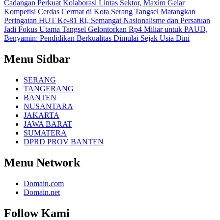
Cadangan
Perkuat Kolaborasi Lintas Sektor, Maxim Gelar
Kompetisi Cerdas Cermat di Kota Serang
Tangsel Matangkan
Peringatan HUT Ke-81 RI, Semangat Nasionalisme dan Persatuan
Jadi Fokus Utama
Tangsel Gelontorkan Rp4 Miliar untuk PAUD,
Benyamin: Pendidikan Berkualitas Dimulai Sejak Usia Dini
Menu Sidbar
SERANG
TANGERANG
BANTEN
NUSANTARA
JAKARTA
JAWA BARAT
SUMATERA
DPRD PROV BANTEN
Menu Network
Domain.com
Domain.net
Follow Kami