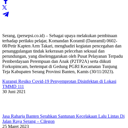
Serang, (persepsi.co.id) – Sebagai upaya melakukan pembinaan
terhadap perilaku pelajar, Komandan Koramil (Danramil) 0602-
08/Petir Kapten Arm Takari, menghadiri kegiatan pencegahan dan
penanggulangan tindak kekerasan pelecehan seksual dan
perundungan, yang diselenggarakan oleh Pusat Pelayanan Terpadu
Pemberdayaan Perempuan dan Anak (P2TP2A) serta diikuti
Forkopimcam, bertempat di Gedung PGRI Kecamatan Tunjung
Teja Kabupaten Serang Provinsi Banten, Kamis (30/11/2023).
Kurangi Resiko Covid-19 Penyemprotan Disinfektan di Lokasi
TMMD 111
30 Juni 2021
Jasa Raharja Banten Serahkan Santunan Kecelakaan Lalu Lintas Di
Jalan Raya Serang – Cilegon
25 Maret 2023