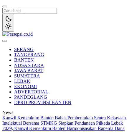
Lewati
ke
konten
Persepsi.co.id
Media Tanggap Dan Akurat
SERANG
TANGERANG
BANTEN
NUSANTARA
JAWA BARAT
SUMATERA
LEBAK
EKONOMI
ADVERTORIAL
PANDEGLANG
DPRD PROVINSI BANTEN
News
Kanwil Kemenkum Banten Bahas Pembentukan Sentra Kekayaan
Intelektual Bersama STMKG
Siapkan Pendanaan Pilkada Lebak
2029, Kanwil Kemenkum Banten Harmonisasikan Raperda Dana