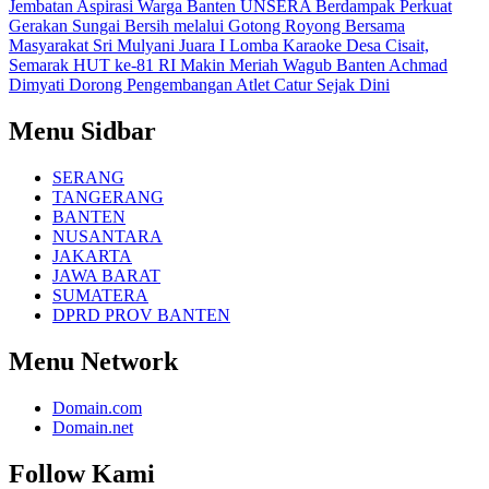
Jembatan Aspirasi Warga Banten
UNSERA Berdampak Perkuat
Gerakan Sungai Bersih melalui Gotong Royong Bersama
Masyarakat
Sri Mulyani Juara I Lomba Karaoke Desa Cisait,
Semarak HUT ke-81 RI Makin Meriah
Wagub Banten Achmad
Dimyati Dorong Pengembangan Atlet Catur Sejak Dini
Menu Sidbar
SERANG
TANGERANG
BANTEN
NUSANTARA
JAKARTA
JAWA BARAT
SUMATERA
DPRD PROV BANTEN
Menu Network
Domain.com
Domain.net
Follow Kami