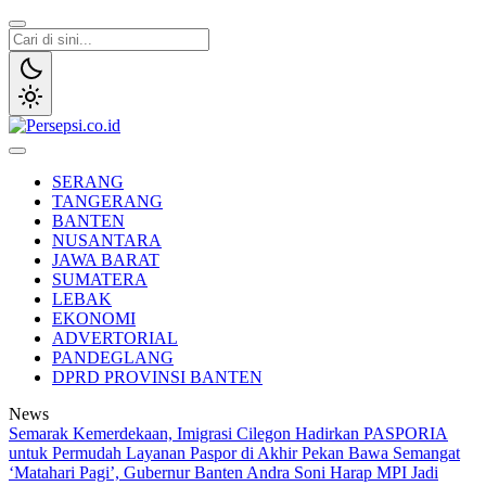
Lewati
ke
konten
Persepsi.co.id
Media Tanggap Dan Akurat
SERANG
TANGERANG
BANTEN
NUSANTARA
JAWA BARAT
SUMATERA
LEBAK
EKONOMI
ADVERTORIAL
PANDEGLANG
DPRD PROVINSI BANTEN
News
Semarak Kemerdekaan, Imigrasi Cilegon Hadirkan PASPORIA
untuk Permudah Layanan Paspor di Akhir Pekan
Bawa Semangat
‘Matahari Pagi’, Gubernur Banten Andra Soni Harap MPI Jadi