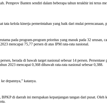
h. Pemprov Banten sendiri dalam beberapa tahun terakhir ini terus me
t tata kelola kinerja pemerintahan yang baik dari mulai perencanaan
rutama pada program-program prioritas yang masuk pada 32 urusan, c
023 mencapai 75,77 persen di atas IPM rata-rata nasional.
 persen, berada di bawah target nasional sebesar 14 persen. Persenta
a tahun 2023 mencapai 0,368 dibawah rata-rata nasional sebesar 0,388.
n ke depannya,” katanya.
KP di daerah ini merupakan kepanjangan tangan dari pusat. Oleh kare
ota.