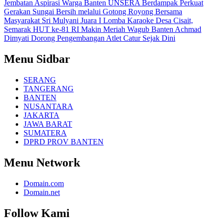
Jembatan Aspirasi Warga Banten
UNSERA Berdampak Perkuat
Gerakan Sungai Bersih melalui Gotong Royong Bersama
Masyarakat
Sri Mulyani Juara I Lomba Karaoke Desa Cisait,
Semarak HUT ke-81 RI Makin Meriah
Wagub Banten Achmad
Dimyati Dorong Pengembangan Atlet Catur Sejak Dini
Menu Sidbar
SERANG
TANGERANG
BANTEN
NUSANTARA
JAKARTA
JAWA BARAT
SUMATERA
DPRD PROV BANTEN
Menu Network
Domain.com
Domain.net
Follow Kami