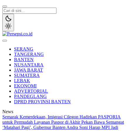
Lewati
ke
konten
Persepsi.co.id
Media Tanggap Dan Akurat
SERANG
TANGERANG
BANTEN
NUSANTARA
JAWA BARAT
SUMATERA
LEBAK
EKONOMI
ADVERTORIAL
PANDEGLANG
DPRD PROVINSI BANTEN
News
Semarak Kemerdekaan, Imigrasi Cilegon Hadirkan PASPORIA
untuk Permudah Layanan Paspor di Akhir Pekan
Bawa Semangat
‘Matahari Pagi’, Gubernur Banten Andra Soni Harap MPI Jadi