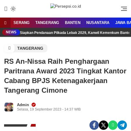
Lewati
ke
Media Tanggap Dan Akurat
Persepsi.co.id
konten
SERANG
TANGERANG
BANTEN
NUSANTARA
JAWA B
NEWS
Siapkan Pendanaan Pilkada Lebak 2029, Kanwil Kemenkum Bant
TANGERANG
RS An-Nissa Raih Penghargaan
Paritrana Award 2023 Tingkat Kantor
Cabang BPJS Ketenagakerjaan
Tangerang Cimone
Admin
Selasa, 19 September 2023 - 14:37 WIB