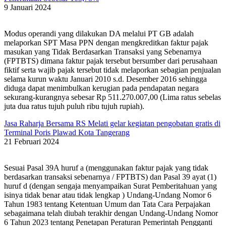
9 Januari 2024
Modus operandi yang dilakukan DA melalui PT GB adalah
melaporkan SPT Masa PPN dengan mengkreditkan faktur pajak
masukan yang Tidak Berdasarkan Transaksi yang Sebenarnya
(FPTBTS) dimana faktur pajak tersebut bersumber dari perusahaan
fiktif serta wajib pajak tersebut tidak melaporkan sebagian penjualan
selama kurun waktu Januari 2010 s.d. Desember 2016 sehingga
diduga dapat menimbulkan kerugian pada pendapatan negara
sekurang-kurangnya sebesar Rp 511.270.007,00 (Lima ratus sebelas
juta dua ratus tujuh puluh ribu tujuh rupiah).
Jasa Raharja Bersama RS Melati gelar kegiatan pengobatan gratis di
Terminal Poris Plawad Kota Tangerang
21 Februari 2024
Sesuai Pasal 39A huruf a (menggunakan faktur pajak yang tidak
berdasarkan transaksi sebenarnya / FPTBTS) dan Pasal 39 ayat (1)
huruf d (dengan sengaja menyampaikan Surat Pemberitahuan yang
isinya tidak benar atau tidak lengkap ) Undang-Undang Nomor 6
Tahun 1983 tentang Ketentuan Umum dan Tata Cara Perpajakan
sebagaimana telah diubah terakhir dengan Undang-Undang Nomor
6 Tahun 2023 tentang Penetapan Peraturan Pemerintah Pengganti