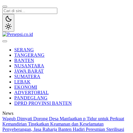
Lewati
ke
konten
Persepsi.co.id
Media Tanggap Dan Akurat
SERANG
TANGERANG
BANTEN
NUSANTARA
JAWA BARAT
SUMATERA
LEBAK
EKONOMI
ADVERTORIAL
PANDEGLANG
DPRD PROVINSI BANTEN
News
Wagub Dimyati Dorong Desa Manfaatkan p Tidur untuk Perkuat
Kemandirian
Tingkatkan Keamanan dan Keselamatan
Penyeberangan, Jasa Raharja Banten Hadiri Peresmian Sterilisasi