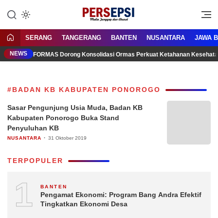
Lewati
ke
Media Tanggap Dan Akurat
Persepsi.co.id
konten
SERANG
TANGERANG
BANTEN
NUSANTARA
JAWA 
NEWS
FORMAS Dorong Konsolidasi Ormas Perkuat Ketahanan Kesehata
#BADAN KB KABUPATEN PONOROGO
Sasar Pengunjung Usia Muda, Badan KB
Kabupaten Ponorogo Buka Stand
Penyuluhan KB
NUSANTARA
31 Oktober 2019
TERPOPULER
1
BANTEN
Pengamat Ekonomi: Program Bang Andra Efektif
Tingkatkan Ekonomi Desa