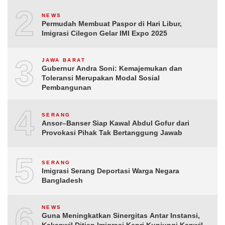
2
NEWS
Permudah Membuat Paspor di Hari Libur,
Imigrasi Cilegon Gelar IMI Expo 2025
3
JAWA BARAT
Gubernur Andra Soni: Kemajemukan dan
Toleransi Merupakan Modal Sosial
Pembangunan
4
SERANG
Ansor–Banser Siap Kawal Abdul Gofur dari
Provokasi Pihak Tak Bertanggung Jawab
5
SERANG
Imigrasi Serang Deportasi Warga Negara
Bangladesh
6
NEWS
Guna Meningkatkan Sinergitas Antar Instansi,