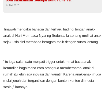
Soni Dikukuhkan Sebagai Bunda Literasi
14 Mei 2025
Provinsi Banten
Tinawati mengaku bahagia dan terharu hadir di tengah anak-
anak di Hari Membaca Nyaring Sedunia. Ia senang melihat anak
sejak usia dini membaca beragam topik dengan suara lantang.
“itu juga salah satu menjadi trigger untuk minat baca anak
kemudian bagaimana cara orang tua membersamai anak di
rumah itu lebih ada inovasi dan variatif. Karena anak-anak muda
mulai jenuh dan tergantikan dengan konten-konten di media
sosial,” katanya.