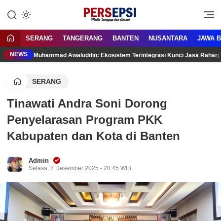
Lewati
ke
Media Tanggap Dan Akurat
Persepsi.co.id
konten
SERANG
TANGERANG
BANTEN
NUSANTARA
JAWA 
NEWS
Muhammad Awaluddin: Ekosistem Terintegrasi Kunci Jasa Rahar
SERANG
Tinawati Andra Soni Dorong
Penyelarasan Program PKK
Kabupaten dan Kota di Banten
Admin
Selasa, 2 Desember 2025 - 20:45 WIB