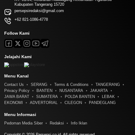
Kabupaten Tangerang 15720
persepsiredaksi@gmail.com
+62 821-1086-4778
Follow Kami
Jelajahi Kami
Menu Kanal
Contact Us
SERANG
Terms & Conditions
TANGERANG
Privacy Policy
BANTEN
NUSANTARA
JAKARTA
JAWA BARAT
SUMATERA
POLDA BANTEN
LEBAK
EKONOMI
ADVERTORIAL
CILEGON
PANDEGLANG
Menu Informasi
Pedoman Media Siber
Redaksi
Info Iklan
Copyright © 2026 Persepsi.co.id. All rights reserved.