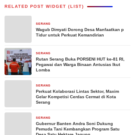
RELATED POST WIDGET (LIST)
SERANG
18 jam yang lalu
Wagub Dimyati Dorong Desa Manfaatkan p
Tidur untuk Perkuat Kemandirian
SERANG
2 hari yang lalu
Rutan Serang Buka PORSENI HUT ke-81 RI,
Pegawai dan Warga Binaan Antusias Ikut
Lomba
SERANG
3 hari yang lalu
Perkuat Kolaborasi Lintas Sektor, Maxim
Gelar Kompetisi Cerdas Cermat di Kota
Serang
SERANG
3 hari yang lalu
Gubernur Banten Andra Soni Dukung
Pemuda Tani Kembangkan Program Satu
Desa Satu Hektare Jagung