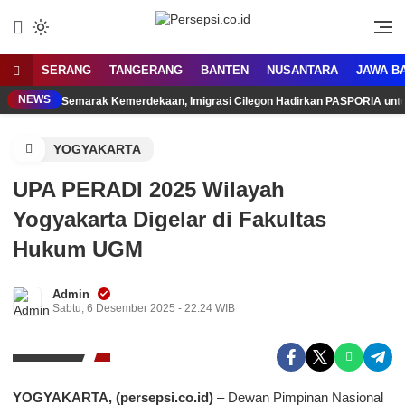
Lewati
ke
Media Tanggap Dan Akurat
Persepsi.co.id
konten
SERANG
TANGERANG
BANTEN
NUSANTARA
JAWA B
NEWS
Semarak Kemerdekaan, Imigrasi Cilegon Hadirkan PASPORIA unt
YOGYAKARTA
UPA PERADI 2025 Wilayah
Yogyakarta Digelar di Fakultas
Hukum UGM
Admin
Sabtu, 6 Desember 2025 - 22:24 WIB
YOGYAKARTA, (persepsi.co.id)
– Dewan Pimpinan Nasional