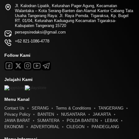
Jl. Kalodran Lipatik, Kelurahan Pager Agung, Kecamatan
Walantaka – Kota Serang-Banten dan Alamat Kantor Cabang Tata
Usaha Tangerang Raya: Jl. Raya Pemda. Tigaraksa, Kp. Bugel
RT. 01/04, Kelurahan Kaduagung Kecamatan Tigaraksa-
Kabupaten Tangerang 15720
persepsiredaksi@gmail.com
+62 821-1086-4778
Follow Kami
Jelajahi Kami
Menu Kanal
Contact Us
SERANG
Terms & Conditions
TANGERANG
Privacy Policy
BANTEN
NUSANTARA
JAKARTA
JAWA BARAT
SUMATERA
POLDA BANTEN
LEBAK
EKONOMI
ADVERTORIAL
CILEGON
PANDEGLANG
Menu Informasi