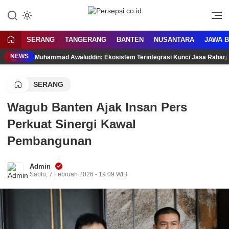
Lewati
ke
Media Tanggap Dan Akurat
Persepsi.co.id
konten
SERANG
TANGERANG
BANTEN
NUSANTARA
JAWA 
NEWS
Muhammad Awaluddin: Ekosistem Terintegrasi Kunci Jasa Rahar
SERANG
Wagub Banten Ajak Insan Pers
Perkuat Sinergi Kawal
Pembangunan
Admin
Sabtu, 7 Februari 2026 - 19:09 WIB