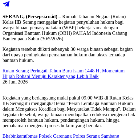
SERANG, (Persepsi.co.id) –
Rumah Tahanan Negara (Rutan)
Kelas IIB Serang menggelar kegiatan penyuluhan hukum bagi
warga binaan pemasyarakatan (WBP) bekerja sama dengan
Organisasi Bantuan Hukum (OBH) PAHAM Indonesia Cabang
Banten pada Sabtu (30/5/2026).
Kegiatan tersebut diikuti sebanyak 30 warga binaan sebagai bagian
dari upaya peningkatan pemahaman hukum dan akses terhadap
bantuan hukum.
Rutan Serang Peringati Tahun Baru Islam 1448 H, Momentum
Hijrah Rohani Menuju Karakter yang Lebih Baik
26 Juni 2026
Kegiatan yang berlangsung mulai pukul 09.00 WIB di Rutan Kelas
IIB Serang itu mengangkat tema “Peran Lembaga Bantuan Hukum
dalam Mengakses Keadilan bagi Masyarakat Tidak Mampu”. Dalam
kegiatan tersebut, warga binaan mendapatkan edukasi mengenai hak
memperoleh bantuan hukum, pendampingan hukum, hingga
pemahaman mengenai proses hukum yang berlaku.
Bhabinkamtibmas Polsek Carenang Polres Serang Sambang