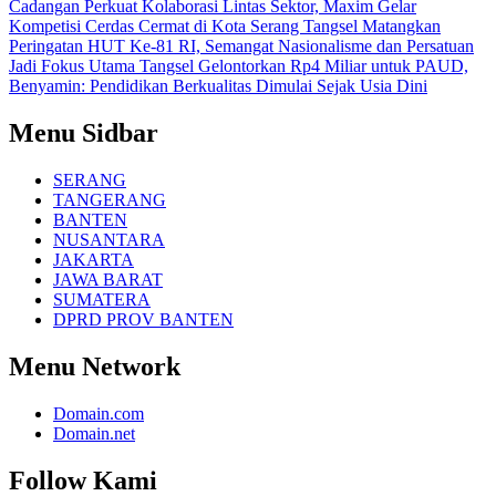
Cadangan
Perkuat Kolaborasi Lintas Sektor, Maxim Gelar
Kompetisi Cerdas Cermat di Kota Serang
Tangsel Matangkan
Peringatan HUT Ke-81 RI, Semangat Nasionalisme dan Persatuan
Jadi Fokus Utama
Tangsel Gelontorkan Rp4 Miliar untuk PAUD,
Benyamin: Pendidikan Berkualitas Dimulai Sejak Usia Dini
Menu Sidbar
SERANG
TANGERANG
BANTEN
NUSANTARA
JAKARTA
JAWA BARAT
SUMATERA
DPRD PROV BANTEN
Menu Network
Domain.com
Domain.net
Follow Kami