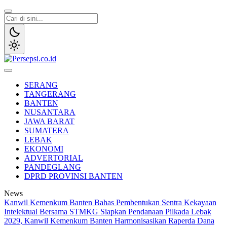
Lewati
ke
konten
Persepsi.co.id
Media Tanggap Dan Akurat
SERANG
TANGERANG
BANTEN
NUSANTARA
JAWA BARAT
SUMATERA
LEBAK
EKONOMI
ADVERTORIAL
PANDEGLANG
DPRD PROVINSI BANTEN
News
Kanwil Kemenkum Banten Bahas Pembentukan Sentra Kekayaan
Intelektual Bersama STMKG
Siapkan Pendanaan Pilkada Lebak
2029, Kanwil Kemenkum Banten Harmonisasikan Raperda Dana