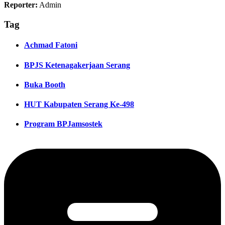
Reporter:
Admin
Tag
Achmad Fatoni
BPJS Ketenagakerjaan Serang
Buka Booth
HUT Kabupaten Serang Ke-498
Program BPJamsostek