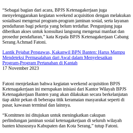
“Sebagai bagian dari acara, BPJS Ketenagakerjaan juga
menyelenggarakan kegiatan weekend acquisition dengan melakukan
sosialisasi mengenai program-program jaminan sosial, serta layanan
pendaftaran bagi pekerja yang belum terdaftar. Pengunjung juga
diberikan akses untuk konsultasi langsung mengenai manfaat dan
prosedur pendaftaran,” kata Kepala BPJS Ketenagakerjaan Cabang
Serang Achmad Fatoni.
Lantik Pejabat Pengawas, Kakanwil BPN Banten: Harus Mampu
Mendeteksi Permasalahan dari Awal dalam Menyelesaikan
Program-Program Pertanahan di Kantah
17 November 2023
Fatoni menjelaskan bahwa kegiatan weekend acquisition BPJS
Ketenagakerjaan ini merupakan inisiasi dari Kantor Wilayah BPJS
Ketenagakerjaan Banten yang akan dilakukan secara berkelanjutan
tiap akhir pekan di beberapa titik keramaian masyarakat seperti di
pasar, kawasan terminal dan lainnya.
“Komitmen ini ditujukan untuk meningkatkan cakupan
perlindungan jaminan sosial ketenagakerjaan di seluruh wilayah
banten khususnya Kabupaten dan Kota Serang,” tutup Fatoni.