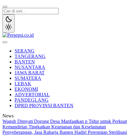
Lewati
ke
konten
Persepsi.co.id
Media Tanggap Dan Akurat
SERANG
TANGERANG
BANTEN
NUSANTARA
JAWA BARAT
SUMATERA
LEBAK
EKONOMI
ADVERTORIAL
PANDEGLANG
DPRD PROVINSI BANTEN
News
Wagub Dimyati Dorong Desa Manfaatkan p Tidur untuk Perkuat
Kemandirian
Tingkatkan Keamanan dan Keselamatan
Penyeberangan, Jasa Raharja Banten Hadiri Peresmian Sterilisasi