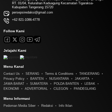
RT. 01/04, Kelurahan Kaduagung Kecamatan Tigaraksa-
Kabupaten Tangerang 15720
persepsiredaksi@gmail.com
+62 821-1086-4778
Follow Kami
Jelajahi Kami
Menu Kanal
Contact Us
SERANG
Terms & Conditions
TANGERANG
Privacy Policy
BANTEN
NUSANTARA
JAKARTA
JAWA BARAT
SUMATERA
POLDA BANTEN
LEBAK
EKONOMI
ADVERTORIAL
CILEGON
PANDEGLANG
Menu Informasi
Pedoman Media Siber
Redaksi
Info Iklan