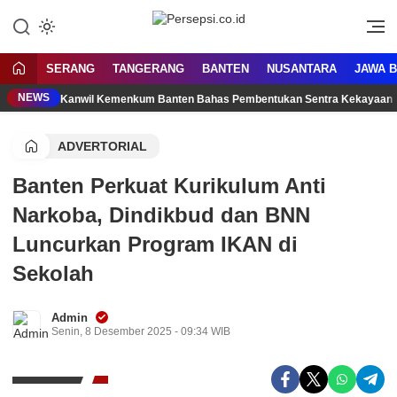
Lewati
ke
Media Tanggap Dan Akurat
Persepsi.co.id
konten
SERANG
TANGERANG
BANTEN
NUSANTARA
JAWA 
NEWS
Kanwil Kemenkum Banten Bahas Pembentukan Sentra Kekayaan 
ADVERTORIAL
Banten Perkuat Kurikulum Anti
Narkoba, Dindikbud dan BNN
Luncurkan Program IKAN di
Sekolah
Admin
Senin, 8 Desember 2025 - 09:34 WIB