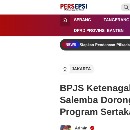
Lewati
ke
konten
Persepsi.co.id
Media Tanggap Dan Akurat
SERANG
TANGERANG
DPRD PROVINSI BANTEN
Siapkan Pendanaan Pilkad
NEWS
JAKARTA
BPJS Ketenagak
Salemba Doron
Program Sertak
Admin