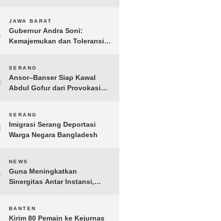
Gelar IMI Expo 2025
3
JAWA BARAT
Gubernur Andra Soni:
Kemajemukan dan Toleransi
Merupakan Modal Sosial
Pembangunan
4
SERANG
Ansor–Banser Siap Kawal
Abdul Gofur dari Provokasi
Pihak Tak Bertanggung Jawab
5
SERANG
Imigrasi Serang Deportasi
Warga Negara Bangladesh
6
NEWS
Guna Meningkatkan
Sinergitas Antar Instansi,
Kakanwil Ditjen Imigrasi Kepri
Kunjungi Kanwil Ditjen Bea
7
BANTEN
Cukai Khusus Kepri
Kirim 80 Pemain ke Kejurnas