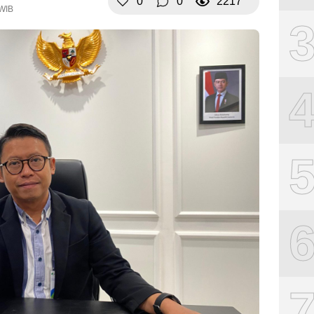
0
0
2217
 WIB