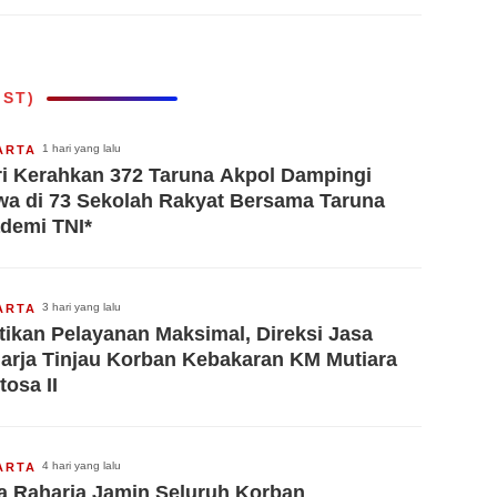
Desa di Kabupaten
i
Tangerang
ati
IST)
1 hari yang lalu
ARTA
ri Kerahkan 372 Taruna Akpol Dampingi
wa di 73 Sekolah Rakyat Bersama Taruna
demi TNI*
3 hari yang lalu
ARTA
tikan Pelayanan Maksimal, Direksi Jasa
arja Tinjau Korban Kebakaran KM Mutiara
tosa II
4 hari yang lalu
ARTA
a Raharja Jamin Seluruh Korban