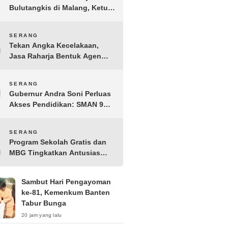
Bulutangkis di Malang, Ketua
Pengprov PBSI Banten H
Sudarto Adinagoro: Torehkan
8
SERANG
Hasil Terbaik
Tekan Angka Kecelakaan,
Jasa Raharja Bentuk Agen
Keselamatan dari Aparatur
Pemerintah Kecamatan
9
SERANG
Taktakan
Gubernur Andra Soni Perluas
Akses Pendidikan: SMAN 9
Kota Serang Segera
Beroperasi
10
SERANG
Program Sekolah Gratis dan
MBG Tingkatkan Antusias
Siswa Baru di SMK PGRI 1
Kota Serang
Sambut Hari Pengayoman
ke-81, Kemenkum Banten
Tabur Bunga
20 jam yang lalu