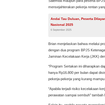
Salemba maupun para peserta BPJS K
mensejahterakan pekerja rentan yang a
Andai Tau Duluan, Peserta Dilaya
Nasional 2025
6 September 2025
Brian menjelaskan bahwa melalui pro
dengan dua program BPJS Ketenaga
Jaminan Kecelakaan Kerja (JKK) den
“Program Sertakan ini diharapkan d
hanya Rp16.800 per bulan dapat disis
pekerja-pekerja yang kurang mampu di 
“Apabila terjadi risiko kecelakaan k
perawatan sampai sembuh” tambah B
Selain itu, apabila peserta mengalam