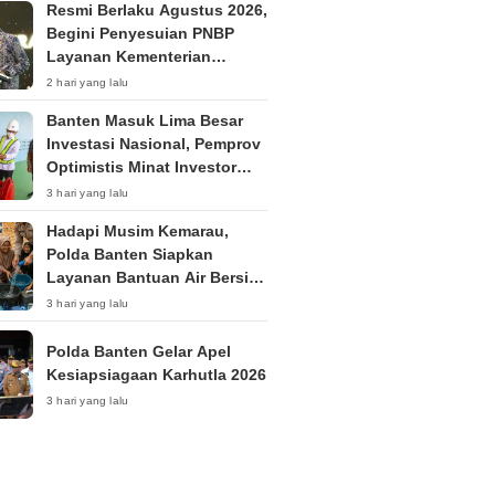
Resmi Berlaku Agustus 2026,
Begini Penyesuian PNBP
Layanan Kementerian
Hukum
2 hari yang lalu
Banten Masuk Lima Besar
Investasi Nasional, Pemprov
Optimistis Minat Investor
Terus Tumbuh
3 hari yang lalu
Hadapi Musim Kemarau,
Polda Banten Siapkan
Layanan Bantuan Air Bersih
Melalui 110
3 hari yang lalu
Polda Banten Gelar Apel
Kesiapsiagaan Karhutla 2026
3 hari yang lalu