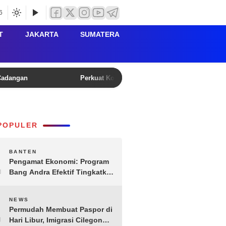
6
T
JAKARTA
SUMATERA
 Cadangan
Perkuat Kolaborasi Lintas Sektor, Maxim Gela
POPULER
1
BANTEN
Pengamat Ekonomi: Program
Bang Andra Efektif Tingkatkan
Ekonomi Desa
2
NEWS
Permudah Membuat Paspor di
Hari Libur, Imigrasi Cilegon