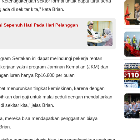
etenagakerjaan sektor formal untuk dapat turut serta
da di sekitar kita,” kata Brian.
ni Sepenuh Hati Pada Hari Pelanggan
gram Sertakan ini dapat melindungi pekerja rentan
kerjaan yakni program Jaminan Kematian (JKM) dan
gan iuran hanya Rp16.800 per bulan.
apat menurunkan tingkat kemiskinan, karena dengan
ihkan dari gaji untuk mulai peduli dengan mendaftarkan
sekitar kita,” jelas Brian.
erja, mereka bisa mendapatkan penggantian biaya
rian.
i risiko meninggal dunia bisa juga mendapatkan santunan