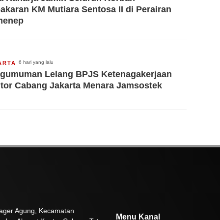
akaran KM Mutiara Sentosa II di Perairan
menep
6 hari yang lalu
ARTA
gumuman Lelang BPJS Ketenagakerjaan
tor Cabang Jakarta Menara Jamsostek
 Pager Agung, Kecamatan
Menu Kanal