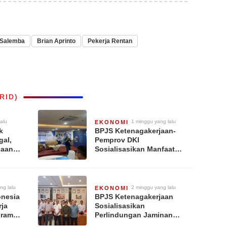
 Salemba
Brian Aprinto
Pekerja Rentan
RID)
lalu
1 minggu yang lalu
EKONOMI
k
BPJS Ketenagakerjaan-
gal,
Pemprov DKI
jaan
Sosialisasikan Manfaat
Program JKP
42 Juta
ng lalu
2 minggu yang lalu
EKONOMI
onesia
BPJS Ketenagakerjaan
rja
Sosialisasikan
gram
Perlindungan Jaminan
Sosial bagi Pekerja Rentan