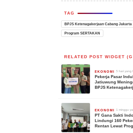
TAG
BPJS Ketenagakerjaan Cabang Jakarta
Program SERTAKAN
RELATED POST WIDGET (G
5 hari yang 
EKONOMI
Pekerja Pasar Indu
Jatiuwung Mening
BPJS Ketenagaker
Cimone Serahkan
Santunan JKM Rp. 
1 minggu ya
EKONOMI
PT Gana Sakti Ind
Lindungi 160 Peke
Rentan Lewat Pro
SERTAKAN BPJS