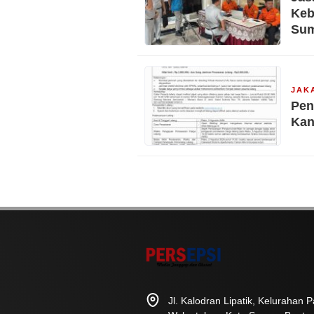
Keb
Su
JAK
Pen
Kan
Jl. Kalodran Lipatik, Kelurahan