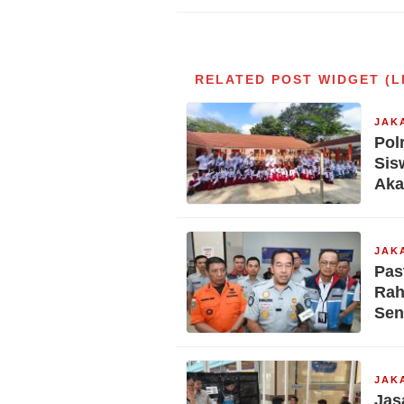
Ketenagakerjaan,
Komitmen Lindung
dengan Sepenuh H
RELATED POST WIDGET (L
JAK
Pol
Sis
Aka
JAK
Pas
Rah
Sen
JAK
Jas