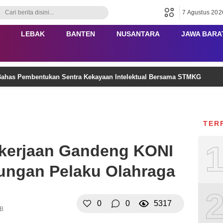
7 Agustus 202
LEBAK
BANTEN
NUSANTARA
JAWA BARA
ahas Pembentukan Sentra Kekayaan Intelektual Bersama STMKG
TER
kerjaan Gandeng KONI
dungan Pelaku Olahraga
0
0
5317
IB