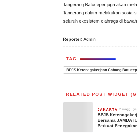
Tangerang Batuceper juga akan mela
Tangerang dalam melakukan sosialisa
seluruh ekosistem olahraga di bawah
Reporter:
Admin
TAG
BPJS Ketenagakerjaan Cabang Batucep
RELATED POST WIDGET (G
2 minggu ya
JAKARTA
BPJS Ketenagaker
Bersama JAMDAT
Perkuat Penegaka
Kepatuhan, Pastik
Pekerja atas Jami