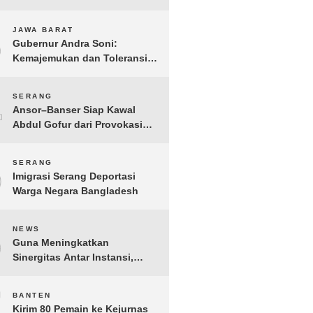
Gelar IMI Expo 2025
3
JAWA BARAT
Gubernur Andra Soni:
Kemajemukan dan Toleransi
Merupakan Modal Sosial
Pembangunan
4
SERANG
Ansor–Banser Siap Kawal
Abdul Gofur dari Provokasi
Pihak Tak Bertanggung Jawab
5
SERANG
Imigrasi Serang Deportasi
Warga Negara Bangladesh
6
NEWS
Guna Meningkatkan
Sinergitas Antar Instansi,
Kakanwil Ditjen Imigrasi Kepri
Kunjungi Kanwil Ditjen Bea
7
BANTEN
Cukai Khusus Kepri
Kirim 80 Pemain ke Kejurnas