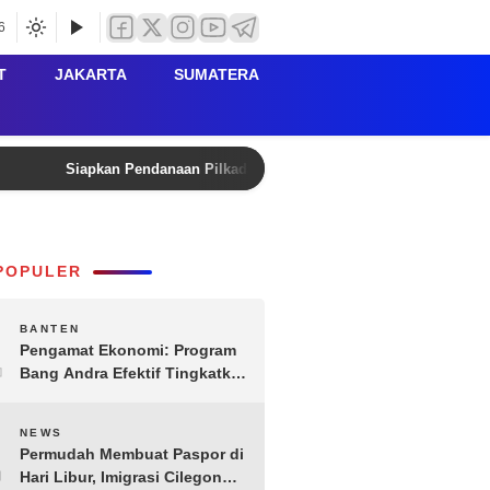
6
T
JAKARTA
SUMATERA
Siapkan Pendanaan Pilkada Lebak 2029, Kanwil Kemenkum B
POPULER
1
BANTEN
Pengamat Ekonomi: Program
Bang Andra Efektif Tingkatkan
Ekonomi Desa
2
NEWS
Permudah Membuat Paspor di
Hari Libur, Imigrasi Cilegon