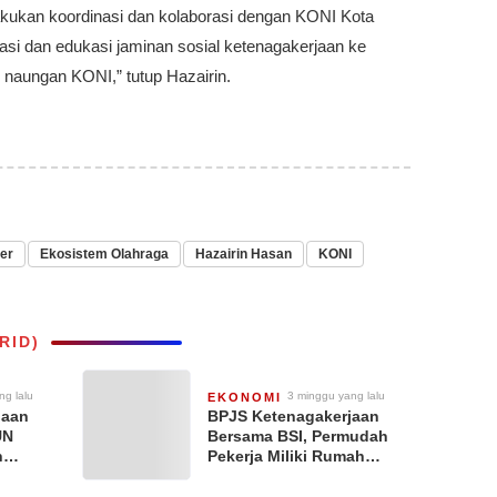
kukan koordinasi dan kolaborasi dengan KONI Kota
si dan edukasi jaminan sosial ketenagakerjaan ke
 naungan KONI,” tutup Hazairin.
er
Ekosistem Olahraga
Hazairin Hasan
KONI
RID)
ng lalu
3 minggu yang lalu
EKONOMI
jaan
BPJS Ketenagakerjaan
UN
Bersama BSI, Permudah
n
Pekerja Miliki Rumah
an Hak
dengan Skema Syariah
nan