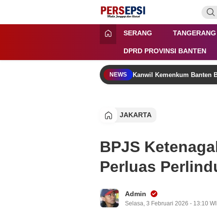
Lewati
ke
konten
Persepsi.co.id
Media Tanggap Dan Akurat
SERANG
TANGERANG
DPRD PROVINSI BANTEN
Kanwil Kemenkum Banten B
NEWS
JAKARTA
BPJS Ketenaga
Perluas Perlin
Admin
Selasa, 3 Februari 2026 - 13:10 W