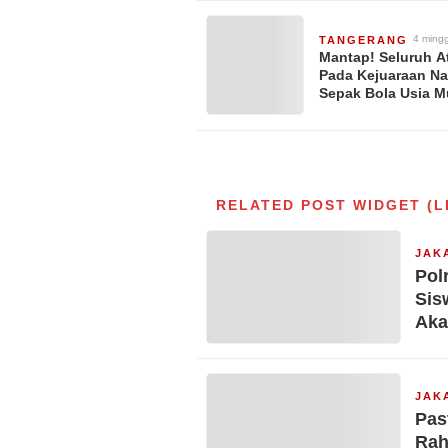
Sosial Terpenuhi
4 ming
TANGERANG
lalu
Mantap! Seluruh At
Pada Kejuaraan Na
Sepak Bola Usia 
KONI Cup VII Tahu
Seri Nasional Dili
Program BPJS
Ketenagakerjaan
RELATED POST WIDGET (L
JAK
Pol
Sis
Aka
JAK
Pas
Rah