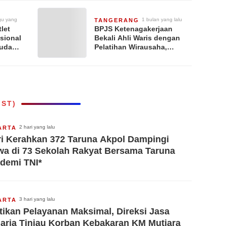
gu yang
1 bulan yang lalu
TANGERANG
let
BPJS Ketenagakerjaan
sional
Bekali Ahli Waris dengan
Muda
Pelatihan Wirausaha,
n 2026
Perkuat Kemandirian
ndungi
Ekonomi Keluarga Pekerja
IST)
2 hari yang lalu
ARTA
ri Kerahkan 372 Taruna Akpol Dampingi
wa di 73 Sekolah Rakyat Bersama Taruna
demi TNI*
3 hari yang lalu
ARTA
tikan Pelayanan Maksimal, Direksi Jasa
arja Tinjau Korban Kebakaran KM Mutiara