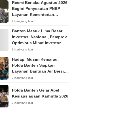
Resmi Berlaku Agustus 2026,
Begini Penyesuian PNBP
Layanan Kementerian
Hukum
2 hari yang lalu
Banten Masuk Lima Besar
Investasi Nasional, Pemprov
Optimistis Minat Investor
Terus Tumbuh
3 hari yang lalu
Hadapi Musim Kemarau,
Polda Banten Siapkan
Layanan Bantuan Air Bersih
Melalui 110
3 hari yang lalu
Polda Banten Gelar Apel
Kesiapsiagaan Karhutla 2026
3 hari yang lalu