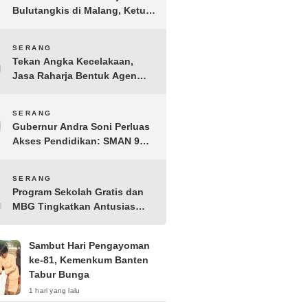
Bulutangkis di Malang, Ketua
Pengprov PBSI Banten H
Sudarto Adinagoro: Torehkan
8
SERANG
Hasil Terbaik
Tekan Angka Kecelakaan,
Jasa Raharja Bentuk Agen
Keselamatan dari Aparatur
Pemerintah Kecamatan
9
SERANG
Taktakan
Gubernur Andra Soni Perluas
Akses Pendidikan: SMAN 9
Kota Serang Segera
Beroperasi
10
SERANG
Program Sekolah Gratis dan
MBG Tingkatkan Antusias
Siswa Baru di SMK PGRI 1
Kota Serang
Sambut Hari Pengayoman
ke-81, Kemenkum Banten
Tabur Bunga
1 hari yang lalu