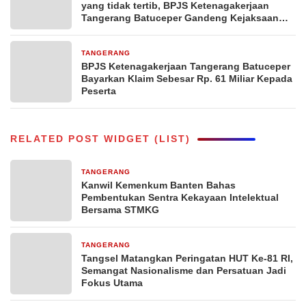
yang tidak tertib, BPJS Ketenagakerjaan
Tangerang Batuceper Gandeng Kejaksaan
Negeri Jakarta Barat
TANGERANG
24 Februari 2025
BPJS Ketenagakerjaan Tangerang Batuceper
Bayarkan Klaim Sebesar Rp. 61 Miliar Kepada
Peserta
RELATED POST WIDGET (LIST)
TANGERANG
11 jam yang lalu
Kanwil Kemenkum Banten Bahas
Pembentukan Sentra Kekayaan Intelektual
Bersama STMKG
TANGERANG
15 jam yang lalu
Tangsel Matangkan Peringatan HUT Ke-81 RI,
Semangat Nasionalisme dan Persatuan Jadi
Fokus Utama