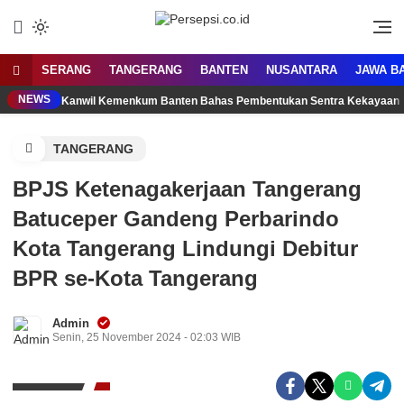
Lewati
ke
Media Tanggap Dan Akurat
Persepsi.co.id
konten
SERANG
TANGERANG
BANTEN
NUSANTARA
JAWA B
NEWS
Kanwil Kemenkum Banten Bahas Pembentukan Sentra Kekayaan 
TANGERANG
BPJS Ketenagakerjaan Tangerang
Batuceper Gandeng Perbarindo
Kota Tangerang Lindungi Debitur
BPR se-Kota Tangerang
Admin
Senin, 25 November 2024 - 02:03 WIB