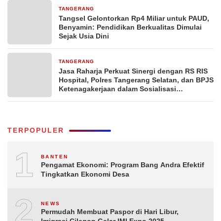
TANGERANG
15 jam yang lalu
Tangsel Gelontorkan Rp4 Miliar untuk PAUD,
Benyamin: Pendidikan Berkualitas Dimulai
Sejak Usia Dini
TANGERANG
1 hari yang lalu
Jasa Raharja Perkuat Sinergi dengan RS RIS
Hospital, Polres Tangerang Selatan, dan BPJS
Ketenagakerjaan dalam Sosialisasi
Keterjaminan Korban Kecelakaan Lalu Lintas
TERPOPULER
1
BANTEN
Pengamat Ekonomi: Program Bang Andra Efektif
Tingkatkan Ekonomi Desa
2
NEWS
Permudah Membuat Paspor di Hari Libur,
Imigrasi Cilegon Gelar IMI Expo 2025