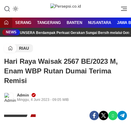
Lewati
ke
Media Tanggap Dan Akurat
Persepsi.co.id
konten
SERANG
TANGERANG
BANTEN
NUSANTARA
JAWA 
NEWS
UNSERA Berdampak Perkuat Gerakan Sungai Bersih melalui Got
RIAU
Hari Raya Waisak 2567 BE/2023 M,
Enam WBP Rutan Dumai Terima
Remisi
Admin
Minggu, 4 Juni 2023 - 09:05 WIB