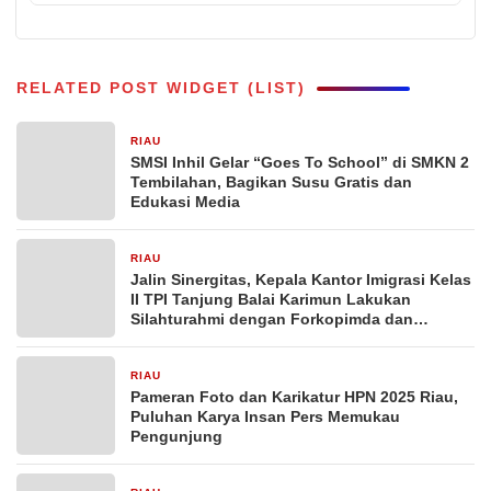
RELATED POST WIDGET (LIST)
RIAU
30 Oktober 2025
SMSI Inhil Gelar “Goes To School” di SMKN 2
Tembilahan, Bagikan Susu Gratis dan
Edukasi Media
RIAU
26 Maret 2025
Jalin Sinergitas, Kepala Kantor Imigrasi Kelas
II TPI Tanjung Balai Karimun Lakukan
Silahturahmi dengan Forkopimda dan
Kasatker Instansi Vertikal
RIAU
10 Februari 2025
Pameran Foto dan Karikatur HPN 2025 Riau,
Puluhan Karya Insan Pers Memukau
Pengunjung