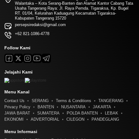
Walantaka – Kota Serang-Banten dan Alamat Kantor Cabang Tata
Usaha Tangerang Raya: Jl. Raya Pemda. Tigaraksa, Kp. Bugel
RT. 01/04, Kelurahan Kaduagung Kecamatan Tigaraksa-
Kabupaten Tangerang 15720
persepsiredaksi@gmail.com
+62 821-1086-4778
Follow Kami
Jelajahi Kami
Menu Kanal
Contact Us
SERANG
Terms & Conditions
TANGERANG
Privacy Policy
BANTEN
NUSANTARA
JAKARTA
JAWA BARAT
SUMATERA
POLDA BANTEN
LEBAK
EKONOMI
ADVERTORIAL
CILEGON
PANDEGLANG
Menu Informasi