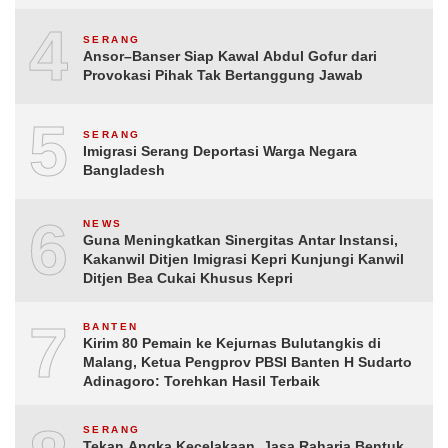
4
SERANG
Ansor–Banser Siap Kawal Abdul Gofur dari
Provokasi Pihak Tak Bertanggung Jawab
5
SERANG
Imigrasi Serang Deportasi Warga Negara
Bangladesh
6
NEWS
Guna Meningkatkan Sinergitas Antar Instansi,
Kakanwil Ditjen Imigrasi Kepri Kunjungi Kanwil
Ditjen Bea Cukai Khusus Kepri
7
BANTEN
Kirim 80 Pemain ke Kejurnas Bulutangkis di
Malang, Ketua Pengprov PBSI Banten H Sudarto
Adinagoro: Torehkan Hasil Terbaik
SERANG
Tekan Angka Kecelakaan, Jasa Raharja Bentuk