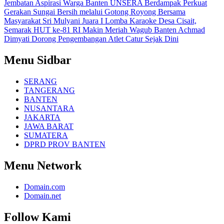
Jembatan Aspirasi Warga Banten
UNSERA Berdampak Perkuat
Gerakan Sungai Bersih melalui Gotong Royong Bersama
Masyarakat
Sri Mulyani Juara I Lomba Karaoke Desa Cisait,
Semarak HUT ke-81 RI Makin Meriah
Wagub Banten Achmad
Dimyati Dorong Pengembangan Atlet Catur Sejak Dini
Menu Sidbar
SERANG
TANGERANG
BANTEN
NUSANTARA
JAKARTA
JAWA BARAT
SUMATERA
DPRD PROV BANTEN
Menu Network
Domain.com
Domain.net
Follow Kami