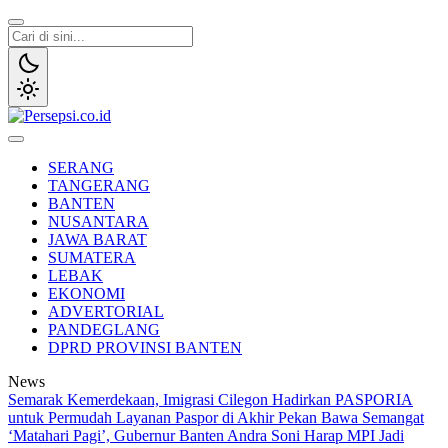
Lewati
ke
konten
Persepsi.co.id
Media Tanggap Dan Akurat
SERANG
TANGERANG
BANTEN
NUSANTARA
JAWA BARAT
SUMATERA
LEBAK
EKONOMI
ADVERTORIAL
PANDEGLANG
DPRD PROVINSI BANTEN
News
Semarak Kemerdekaan, Imigrasi Cilegon Hadirkan PASPORIA
untuk Permudah Layanan Paspor di Akhir Pekan
Bawa Semangat
‘Matahari Pagi’, Gubernur Banten Andra Soni Harap MPI Jadi