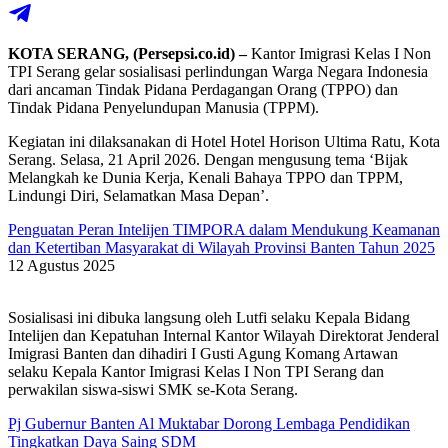
KOTA SERANG, (Persepsi.co.id) –
Kantor Imigrasi Kelas I Non
TPI Serang gelar sosialisasi perlindungan Warga Negara Indonesia
dari ancaman Tindak Pidana Perdagangan Orang (TPPO) dan
Tindak Pidana Penyelundupan Manusia (TPPM).
Kegiatan ini dilaksanakan di Hotel Hotel Horison Ultima Ratu, Kota
Serang. Selasa, 21 April 2026. Dengan mengusung tema ‘Bijak
Melangkah ke Dunia Kerja, Kenali Bahaya TPPO dan TPPM,
Lindungi Diri, Selamatkan Masa Depan’.
Penguatan Peran Intelijen TIMPORA dalam Mendukung Keamanan
dan Ketertiban Masyarakat di Wilayah Provinsi Banten Tahun 2025
12 Agustus 2025
Sosialisasi ini dibuka langsung oleh Lutfi selaku Kepala Bidang
Intelijen dan Kepatuhan Internal Kantor Wilayah Direktorat Jenderal
Imigrasi Banten dan dihadiri I Gusti Agung Komang Artawan
selaku Kepala Kantor Imigrasi Kelas I Non TPI Serang dan
perwakilan siswa-siswi SMK se-Kota Serang.
Pj Gubernur Banten Al Muktabar Dorong Lembaga Pendidikan
Tingkatkan Daya Saing SDM