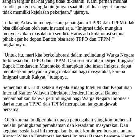
Jangan tergiur hal-hal yang tidak diketahui. Kami pernah melihat
kondisi pekerja yang kebingungan saat tiba di luar negeri karena
tidak memiliki kejelasan pekerjaan,” ujarnya.
Terkahir, Artawan menegaskan, penanganan TPPO dan TPPM tidak
bisa dilakukan oleh satu instansi saja. “Imigrasi tidak mungkin
menyelesaikan masalah ini sendiri. Harus ada kolaborasi semua
pihak agar ke depan Banten bisa zero TPPO dan TPPM,”
ungkapnya.
“Untuk itu, mari kita berkolaborasi dalam melindungi Warga Negara
Indonesia dari TPPO dan TPPM. Dan sesuai arahan Dirjen Imigrasi
Bapak Hendarsam Marantoko diharapkan kita insan Imigrasi dapat
memberikan pelayanan yang maksimal bagi masyarakat, karena
Imigrasi untuk Rakyat,” tutupnya.
Sementara itu, Lutfi selaku Kepala Bidang Intelijen dan Kepatuhan
Internal Kantor Wilayah Direktorat Jenderal Imigrasi Banten
menambahkan bahwa perlindungan bagi Warga Negara Indonesia
dari ancaman TPPO dan TPPM merupakan tanggungjawab
bersama.
“Oleh karena itu diperlukan upaya pencegahan yang komprehensif
melalui peningkatan pemahaman dan kesadaran masyarakat. Dan
kegiatan sosialisasi ini merupakan bentuk komitmen bersama antara
Kantor Wilayah Direktorat Jenderal Imigrasi Banten bersama Kantor