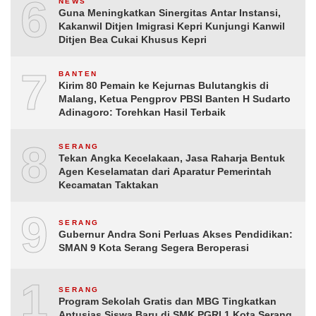
6
NEWS
Guna Meningkatkan Sinergitas Antar Instansi,
Kakanwil Ditjen Imigrasi Kepri Kunjungi Kanwil
Ditjen Bea Cukai Khusus Kepri
7
BANTEN
Kirim 80 Pemain ke Kejurnas Bulutangkis di
Malang, Ketua Pengprov PBSI Banten H Sudarto
Adinagoro: Torehkan Hasil Terbaik
8
SERANG
Tekan Angka Kecelakaan, Jasa Raharja Bentuk
Agen Keselamatan dari Aparatur Pemerintah
Kecamatan Taktakan
9
SERANG
Gubernur Andra Soni Perluas Akses Pendidikan:
SMAN 9 Kota Serang Segera Beroperasi
10
SERANG
Program Sekolah Gratis dan MBG Tingkatkan
Antusias Siswa Baru di SMK PGRI 1 Kota Serang