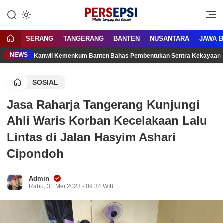
Lewati
ke
Media Tanggap Dan Akurat
Persepsi.co.id
konten
SERANG
TANGERANG
BANTEN
NUSANTARA
JAWA 
NEWS
Kanwil Kemenkum Banten Bahas Pembentukan Sentra Kekayaan 
SOSIAL
Jasa Raharja Tangerang Kunjungi
Ahli Waris Korban Kecelakaan Lalu
Lintas di Jalan Hasyim Ashari
Cipondoh
Admin
Rabu, 31 Mei 2023 - 09:34 WIB