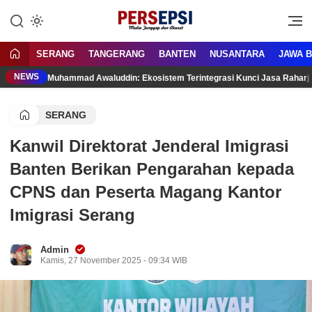
Lewati
ke
Media Tanggap Dan Akurat
Persepsi.co.id
konten
SERANG
TANGERANG
BANTEN
NUSANTARA
JAWA 
NEWS
Muhammad Awaluddin: Ekosistem Terintegrasi Kunci Jasa Rahar
SERANG
Kanwil Direktorat Jenderal Imigrasi
Banten Berikan Pengarahan kepada
CPNS dan Peserta Magang Kantor
Imigrasi Serang
Admin
Kamis, 27 November 2025 - 09:34 WIB