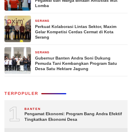
Pegawai dan Warga Binaan Antusias Ikut
Lomba
SERANG
3 hari yang lalu
Perkuat Kolaborasi Lintas Sektor, Maxim
Gelar Kompetisi Cerdas Cermat di Kota
Serang
SERANG
3 hari yang lalu
Gubernur Banten Andra Soni Dukung
Pemuda Tani Kembangkan Program Satu
Desa Satu Hektare Jagung
TERPOPULER
1
BANTEN
Pengamat Ekonomi: Program Bang Andra Efektif
Tingkatkan Ekonomi Desa