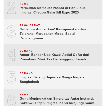
2
NEWS
Permudah Membuat Paspor di Hari Libur,
Imigrasi Cilegon Gelar IMI Expo 2025
3
JAWA BARAT
Gubernur Andra Soni: Kemajemukan dan
Toleransi Merupakan Modal Sosial
Pembangunan
4
SERANG
Ansor–Banser Siap Kawal Abdul Gofur dari
Provokasi Pihak Tak Bertanggung Jawab
5
SERANG
Imigrasi Serang Deportasi Warga Negara
Bangladesh
6
NEWS
Guna Meningkatkan Sinergitas Antar Instansi,
Kakanwil Ditjen Imigrasi Kepri Kunjungi Kanwil