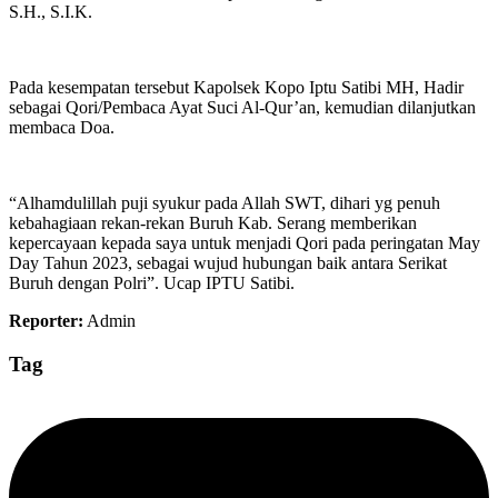
S.H., S.I.K.
Pada kesempatan tersebut Kapolsek Kopo Iptu Satibi MH, Hadir
sebagai Qori/Pembaca Ayat Suci Al-Qur’an, kemudian dilanjutkan
membaca Doa.
“Alhamdulillah puji syukur pada Allah SWT, dihari yg penuh
kebahagiaan rekan-rekan Buruh Kab. Serang memberikan
kepercayaan kepada saya untuk menjadi Qori pada peringatan May
Day Tahun 2023, sebagai wujud hubungan baik antara Serikat
Buruh dengan Polri”. Ucap IPTU Satibi.
Reporter:
Admin
Tag