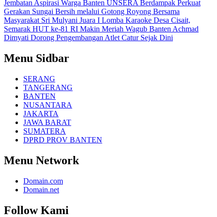
Jembatan Aspirasi Warga Banten
UNSERA Berdampak Perkuat
Gerakan Sungai Bersih melalui Gotong Royong Bersama
Masyarakat
Sri Mulyani Juara I Lomba Karaoke Desa Cisait,
Semarak HUT ke-81 RI Makin Meriah
Wagub Banten Achmad
Dimyati Dorong Pengembangan Atlet Catur Sejak Dini
Menu Sidbar
SERANG
TANGERANG
BANTEN
NUSANTARA
JAKARTA
JAWA BARAT
SUMATERA
DPRD PROV BANTEN
Menu Network
Domain.com
Domain.net
Follow Kami