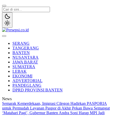
Lewati
ke
konten
Persepsi.co.id
Media Tanggap Dan Akurat
SERANG
TANGERANG
BANTEN
NUSANTARA
JAWA BARAT
SUMATERA
LEBAK
EKONOMI
ADVERTORIAL
PANDEGLANG
DPRD PROVINSI BANTEN
News
Semarak Kemerdekaan, Imigrasi Cilegon Hadirkan PASPORIA
untuk Permudah Layanan Paspor di Akhir Pekan
Bawa Semangat
‘Matahari Pagi’, Gubernur Banten Andra Soni Harap MPI Jadi