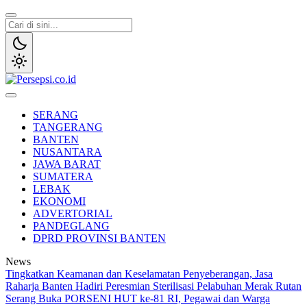
Lewati
ke
konten
Persepsi.co.id
Media Tanggap Dan Akurat
SERANG
TANGERANG
BANTEN
NUSANTARA
JAWA BARAT
SUMATERA
LEBAK
EKONOMI
ADVERTORIAL
PANDEGLANG
DPRD PROVINSI BANTEN
News
Tingkatkan Keamanan dan Keselamatan Penyeberangan, Jasa
Raharja Banten Hadiri Peresmian Sterilisasi Pelabuhan Merak
Rutan
Serang Buka PORSENI HUT ke-81 RI, Pegawai dan Warga