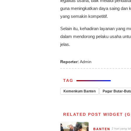
legalitas usaha, baik melalui penda
guna meningkatkan daya saing dan 
yang semakin kompetitif.
Selain itu, kehadiran layanan yang 
dalam mendorong pelaku usaha untuk
jelas.
Reporter:
Admin
TAG
Kemenkum Banten
Pagar Butar-But
RELATED POST WIDGET (G
2 hari yang la
BANTEN