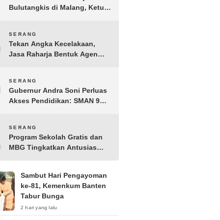
Bulutangkis di Malang, Ketua
Pengprov PBSI Banten H
Sudarto Adinagoro: Torehkan
8
SERANG
Hasil Terbaik
Tekan Angka Kecelakaan,
Jasa Raharja Bentuk Agen
Keselamatan dari Aparatur
Pemerintah Kecamatan
9
SERANG
Taktakan
Gubernur Andra Soni Perluas
Akses Pendidikan: SMAN 9
Kota Serang Segera
Beroperasi
10
SERANG
Program Sekolah Gratis dan
MBG Tingkatkan Antusias
Siswa Baru di SMK PGRI 1
Kota Serang
Sambut Hari Pengayoman
ke-81, Kemenkum Banten
Tabur Bunga
2 hari yang lalu