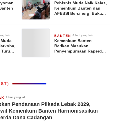
ayoman
Pebisnis Muda Naik Kelas,
Banten
Kemenkum Banten dan
AFEBSI Bersinergi Buka
Akses Perseroan
Perorangan
ang lalu
4 hari yang lalu
BANTEN
i Muda
Kemenkum Banten
Narkoba,
Berikan Masukan
 Turun
Penyempurnaan Raperda
lah
Pengelolaan BMN Provinsi
Banten
IST)
1 hari yang lalu
AK
pkan Pendanaan Pilkada Lebak 2029,
wil Kemenkum Banten Harmonisasikan
erda Dana Cadangan