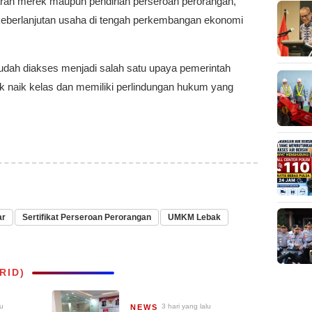
ftaran merek maupun pendirian perseroan perorangan,
keberlanjutan usaha di tengah perkembangan ekonomi
mudah diakses menjadi salah satu upaya pemerintah
 naik kelas dan memiliki perlindungan hukum yang
ar
Sertifikat Perseroan Perorangan
UMKM Lebak
RID)
lu
3 hari yang lalu
NEWS