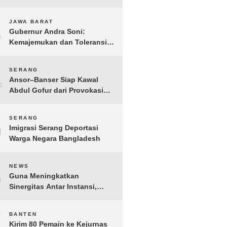
Gelar IMI Expo 2025
3
JAWA BARAT
Gubernur Andra Soni:
Kemajemukan dan Toleransi
Merupakan Modal Sosial
Pembangunan
4
SERANG
Ansor–Banser Siap Kawal
Abdul Gofur dari Provokasi
Pihak Tak Bertanggung Jawab
5
SERANG
Imigrasi Serang Deportasi
Warga Negara Bangladesh
6
NEWS
Guna Meningkatkan
Sinergitas Antar Instansi,
Kakanwil Ditjen Imigrasi Kepri
Kunjungi Kanwil Ditjen Bea
7
BANTEN
Cukai Khusus Kepri
Kirim 80 Pemain ke Kejurnas