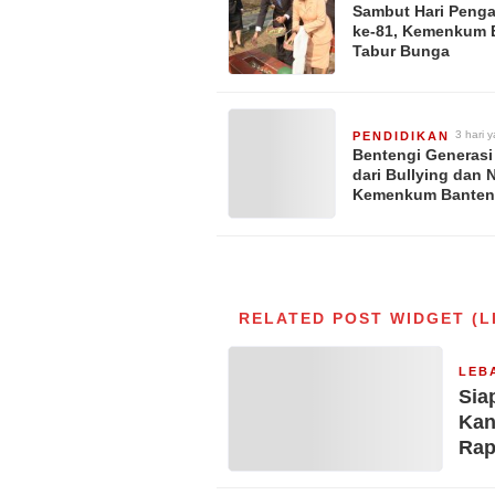
Sambut Hari Peng
ke-81, Kemenkum 
Tabur Bunga
3 hari y
PENDIDIKAN
Bentengi Generas
dari Bullying dan 
Kemenkum Banten
Langsung ke Seko
RELATED POST WIDGET (L
LEB
Sia
Kan
Rap