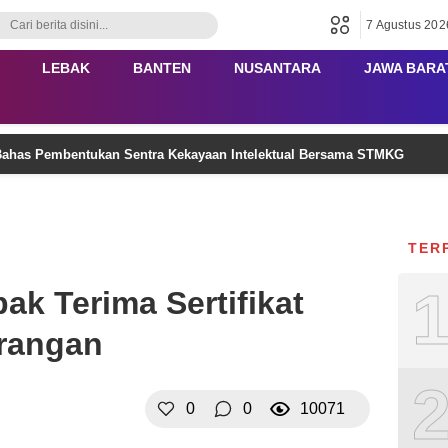
7 Agustus 202
LEBAK
BANTEN
NUSANTARA
JAWA BARA
ahas Pembentukan Sentra Kekayaan Intelektual Bersama STMKG
TER
k Terima Sertifikat
rangan
0
0
10071