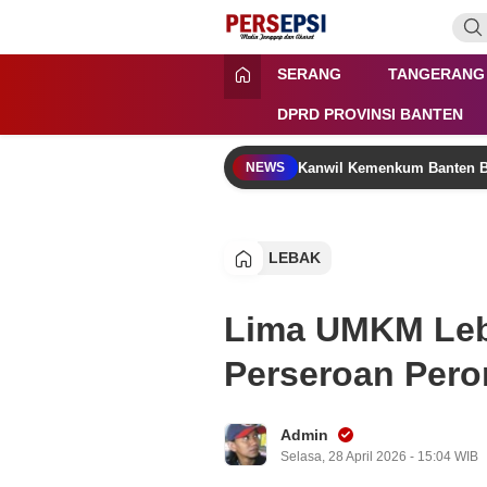
Lewati
ke
konten
Persepsi.co.id
Media Tanggap Dan Akurat
SERANG
TANGERANG
DPRD PROVINSI BANTEN
Kanwil Kemenkum Banten B
NEWS
LEBAK
Lima UMKM Leba
Perseroan Pero
Admin
Selasa, 28 April 2026 - 15:04 WIB