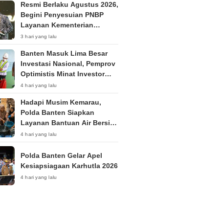
Resmi Berlaku Agustus 2026,
Begini Penyesuian PNBP
Layanan Kementerian
Hukum
3 hari yang lalu
Banten Masuk Lima Besar
Investasi Nasional, Pemprov
Optimistis Minat Investor
Terus Tumbuh
4 hari yang lalu
Hadapi Musim Kemarau,
Polda Banten Siapkan
Layanan Bantuan Air Bersih
Melalui 110
4 hari yang lalu
Polda Banten Gelar Apel
Kesiapsiagaan Karhutla 2026
4 hari yang lalu