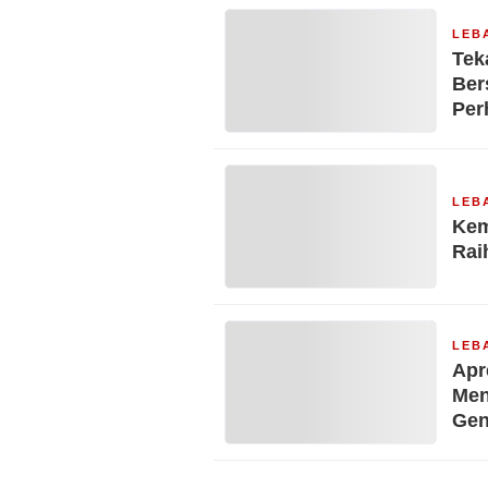
LEB
Tek
Ber
Per
Kec
LEB
Kem
Rai
LEB
Apr
Men
Gen
Pro