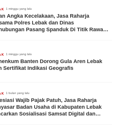
1 minggu yang lalu
AK
an Angka Kecelakaan, Jasa Raharja
sama Polres Lebak dan Dinas
hubungan Pasang Spanduk Di Titik Rawan
elakaan
1 minggu yang lalu
AK
enkum Banten Dorong Gula Aren Lebak
h Sertifikat Indikasi Geografis
1 bulan yang lalu
AK
esiasi Wajib Pajak Patuh, Jasa Raharja
yasar Badan Usaha di Kabupaten Lebak
carkan Sosialisasi Samsat Digital dan
gram ‘Gebyar Emas’