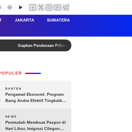
6
T
JAKARTA
SUMATERA
Siapkan Pendanaan Pilkada Lebak 2029, Kanwil Kemenkum B
POPULER
1
BANTEN
Pengamat Ekonomi: Program
Bang Andra Efektif Tingkatkan
Ekonomi Desa
2
NEWS
Permudah Membuat Paspor di
Hari Libur, Imigrasi Cilegon