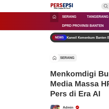
Lewati
ke
konten
Persepsi.co.id
Media Tanggap Dan Akurat
SERANG
TANGERANG
DPRD PROVINSI BANTEN
Kanwil Kemenkum Banten B
NEWS
SERANG
Menkomdigi Bu
Media Massa HP
Pers di Era AI
Admin