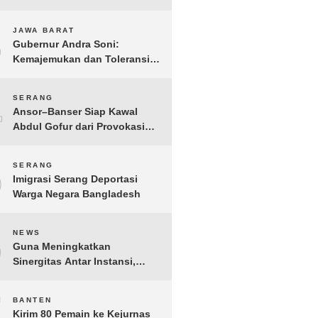
Gelar IMI Expo 2025
3
JAWA BARAT
Gubernur Andra Soni:
Kemajemukan dan Toleransi
Merupakan Modal Sosial
Pembangunan
4
SERANG
Ansor–Banser Siap Kawal
Abdul Gofur dari Provokasi
Pihak Tak Bertanggung Jawab
5
SERANG
Imigrasi Serang Deportasi
Warga Negara Bangladesh
6
NEWS
Guna Meningkatkan
Sinergitas Antar Instansi,
Kakanwil Ditjen Imigrasi Kepri
Kunjungi Kanwil Ditjen Bea
7
BANTEN
Cukai Khusus Kepri
Kirim 80 Pemain ke Kejurnas