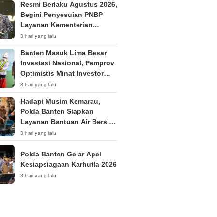
Resmi Berlaku Agustus 2026,
Begini Penyesuian PNBP
Layanan Kementerian
Hukum
3 hari yang lalu
Banten Masuk Lima Besar
Investasi Nasional, Pemprov
Optimistis Minat Investor
Terus Tumbuh
3 hari yang lalu
Hadapi Musim Kemarau,
Polda Banten Siapkan
Layanan Bantuan Air Bersih
Melalui 110
3 hari yang lalu
Polda Banten Gelar Apel
Kesiapsiagaan Karhutla 2026
3 hari yang lalu