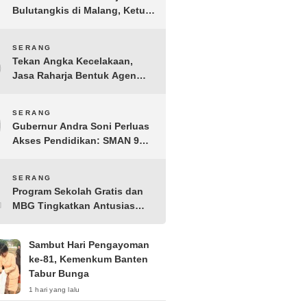
Bulutangkis di Malang, Ketua
Pengprov PBSI Banten H
Sudarto Adinagoro: Torehkan
8
SERANG
Hasil Terbaik
Tekan Angka Kecelakaan,
Jasa Raharja Bentuk Agen
Keselamatan dari Aparatur
Pemerintah Kecamatan
9
SERANG
Taktakan
Gubernur Andra Soni Perluas
Akses Pendidikan: SMAN 9
Kota Serang Segera
Beroperasi
10
SERANG
Program Sekolah Gratis dan
MBG Tingkatkan Antusias
Siswa Baru di SMK PGRI 1
Kota Serang
Sambut Hari Pengayoman
ke-81, Kemenkum Banten
Tabur Bunga
1 hari yang lalu