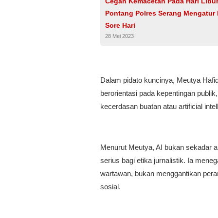
Cegah Kemacetan Pada Hari Libu
Pontang Polres Serang Mengatur 
Sore Hari
28 Mei 2023
Dalam pidato kuncinya, Meutya Hafid
berorientasi pada kepentingan publi
kecerdasan buatan atau artificial intel
Menurut Meutya, AI bukan sekadar ala
serius bagi etika jurnalistik. Ia me
wartawan, bukan menggantikan peran 
sosial.