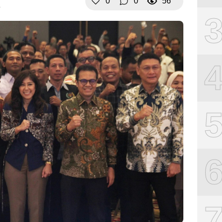
0
0
56
B