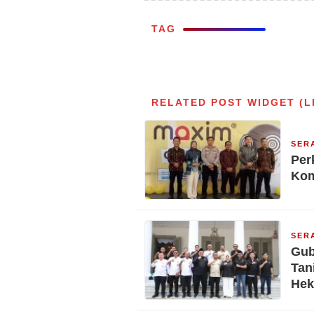
TAG
RELATED POST WIDGET (L
SER
Per
Kom
SER
Gub
Tan
Hek