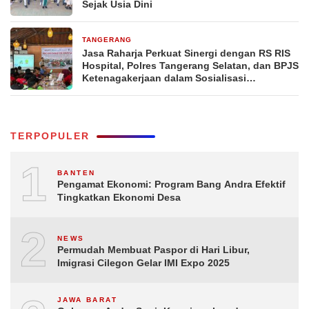
Sejak Usia Dini
TANGERANG
4 hari yang lalu
Jasa Raharja Perkuat Sinergi dengan RS RIS
Hospital, Polres Tangerang Selatan, dan BPJS
Ketenagakerjaan dalam Sosialisasi
Keterjaminan Korban Kecelakaan Lalu Lintas
TERPOPULER
1
BANTEN
Pengamat Ekonomi: Program Bang Andra Efektif
Tingkatkan Ekonomi Desa
2
NEWS
Permudah Membuat Paspor di Hari Libur,
Imigrasi Cilegon Gelar IMI Expo 2025
JAWA BARAT