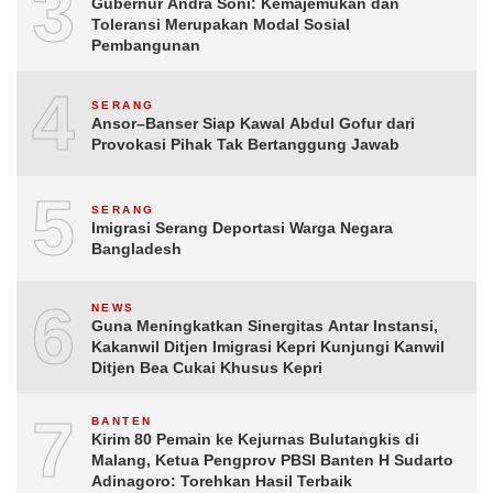
3
Gubernur Andra Soni: Kemajemukan dan
Toleransi Merupakan Modal Sosial
Pembangunan
4
SERANG
Ansor–Banser Siap Kawal Abdul Gofur dari
Provokasi Pihak Tak Bertanggung Jawab
5
SERANG
Imigrasi Serang Deportasi Warga Negara
Bangladesh
6
NEWS
Guna Meningkatkan Sinergitas Antar Instansi,
Kakanwil Ditjen Imigrasi Kepri Kunjungi Kanwil
Ditjen Bea Cukai Khusus Kepri
7
BANTEN
Kirim 80 Pemain ke Kejurnas Bulutangkis di
Malang, Ketua Pengprov PBSI Banten H Sudarto
Adinagoro: Torehkan Hasil Terbaik