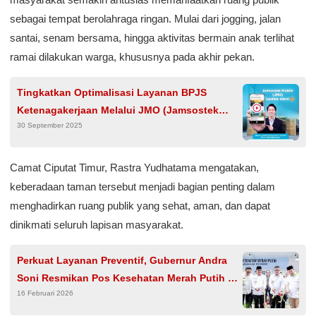
sebagai tempat berolahraga ringan. Mulai dari jogging, jalan
santai, senam bersama, hingga aktivitas bermain anak terlihat
ramai dilakukan warga, khususnya pada akhir pekan.
Tingkatkan Optimalisasi Layanan BPJS
Ketenagakerjaan Melalui JMO (Jamsostek
30 September 2025
Mobile)
Camat Ciputat Timur, Rastra Yudhatama mengatakan,
keberadaan taman tersebut menjadi bagian penting dalam
menghadirkan ruang publik yang sehat, aman, dan dapat
dinikmati seluruh lapisan masyarakat.
Perkuat Layanan Preventif, Gubernur Andra
Soni Resmikan Pos Kesehatan Merah Putih di
16 Februari 2026
Pasar Anyar