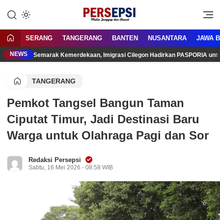
Lewati
ke
Media Tanggap Dan Akurat
Persepsi.co.id
konten
SERANG
TANGERANG
BANTEN
NUSANTARA
JAWA 
NEWS
Semarak Kemerdekaan, Imigrasi Cilegon Hadirkan PASPORIA unt
TANGERANG
Pemkot Tangsel Bangun Taman
Ciputat Timur, Jadi Destinasi Baru
Warga untuk Olahraga Pagi dan Sor
Redaksi Persepsi
Sabtu, 16 Mei 2026 - 08:58 WIB