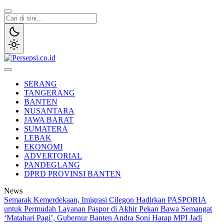
Lewati
ke
konten
Persepsi.co.id
Media Tanggap Dan Akurat
SERANG
TANGERANG
BANTEN
NUSANTARA
JAWA BARAT
SUMATERA
LEBAK
EKONOMI
ADVERTORIAL
PANDEGLANG
DPRD PROVINSI BANTEN
News
Semarak Kemerdekaan, Imigrasi Cilegon Hadirkan PASPORIA
untuk Permudah Layanan Paspor di Akhir Pekan
Bawa Semangat
‘Matahari Pagi’, Gubernur Banten Andra Soni Harap MPI Jadi