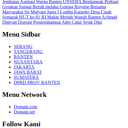
Jembatan Aspirasi Warga Banten
UNSERA Berdampak Perkuat
Gerakan Sungai Bersih melalui Gotong Royong Bersama
Masyarakat
Sri Mulyani Juara I Lomba Karaoke Desa Cisait,
Semarak HUT ke-81 RI Makin Meriah
Wagub Banten Achmad
Dimyati Dorong Pengembangan Atlet Catur Sejak Dini
Menu Sidbar
SERANG
TANGERANG
BANTEN
NUSANTARA
JAKARTA
JAWA BARAT
SUMATERA
DPRD PROV BANTEN
Menu Network
Domain.com
Domain.net
Follow Kami