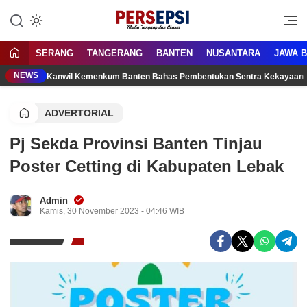
Lewati
ke
Media Tanggap Dan Akurat
Persepsi.co.id
konten
SERANG
TANGERANG
BANTEN
NUSANTARA
JAWA 
NEWS
Kanwil Kemenkum Banten Bahas Pembentukan Sentra Kekayaan 
ADVERTORIAL
Pj Sekda Provinsi Banten Tinjau
Poster Cetting di Kabupaten Lebak
Admin
Kamis, 30 November 2023 - 04:46 WIB