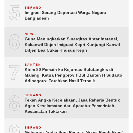
5
SERANG
Imigrasi Serang Deportasi Warga Negara
Bangladesh
6
NEWS
Guna Meningkatkan Sinergitas Antar Instansi,
Kakanwil Ditjen Imigrasi Kepri Kunjungi Kanwil
Ditjen Bea Cukai Khusus Kepri
7
BANTEN
Kirim 80 Pemain ke Kejurnas Bulutangkis di
Malang, Ketua Pengprov PBSI Banten H Sudarto
Adinagoro: Torehkan Hasil Terbaik
8
SERANG
Tekan Angka Kecelakaan, Jasa Raharja Bentuk
Agen Keselamatan dari Aparatur Pemerintah
Kecamatan Taktakan
9
SERANG
Gubernur Andra Soni Perluas Akses Pendidikan: