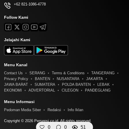
+62 821-1086-4778
Follow Kami
Jelajahi Kami
Menu Kanal
Contact Us
SERANG
Terms & Conditions
TANGERANG
Privacy Policy
BANTEN
NUSANTARA
JAKARTA
JAWA BARAT
SUMATERA
POLDA BANTEN
LEBAK
EKONOMI
ADVERTORIAL
CILEGON
PANDEGLANG
Menu Informasi
Pedoman Media Siber
Redaksi
Info Iklan
Copyright © 2026 Persepsi.co.id. All rights reserved.
0
0
51