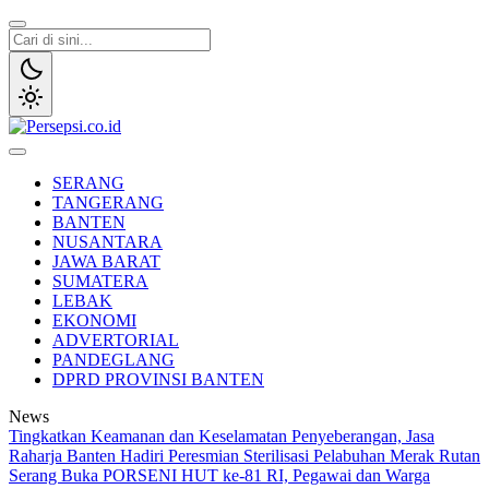
Lewati
ke
konten
Persepsi.co.id
Media Tanggap Dan Akurat
SERANG
TANGERANG
BANTEN
NUSANTARA
JAWA BARAT
SUMATERA
LEBAK
EKONOMI
ADVERTORIAL
PANDEGLANG
DPRD PROVINSI BANTEN
News
Tingkatkan Keamanan dan Keselamatan Penyeberangan, Jasa
Raharja Banten Hadiri Peresmian Sterilisasi Pelabuhan Merak
Rutan
Serang Buka PORSENI HUT ke-81 RI, Pegawai dan Warga